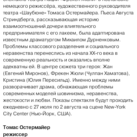
немецкого режиссёра, художественного руководителя
театра «Шаубюне» Томаса Остермайера. Пьеса Августа
Стриндберга, рассказывающая историю
взаимоотношений дочери влиятельного
предпринимателя с его лакеем, была адаптирована
известным драматургом Михаилом Дурненковым.
Проблемы классового разделения и социального
неравенства перенеслись из начала XX-го века в
современную реальность и оказались вполне
адекватны ей. В центре сюжета три героя: Жан
(Евгений Миронов), Фрекен Жюли (Чулпан Хаматова),
Кристина (Юлия Пересильд). Именно между ними
разворачивает драма, обнажающая проблемы
современных моделей шовинизма, неравенства,
жестокости и любви. Показы спектакля будут проходить
ежедневно с 27 июля по 2 августа на сцене New-York
City Center (Нью-Йорк, США).
Томас Остермайер
режиссер