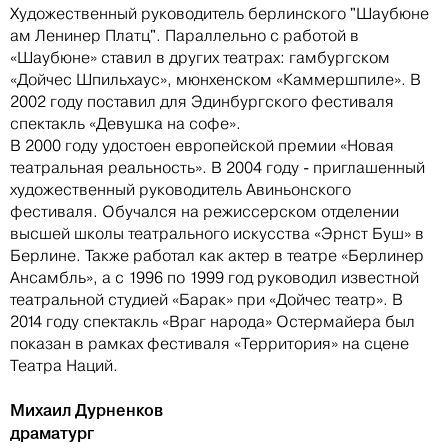
Художественный руководитель берлинского "Шаубюне
ам Ленинер Платц". Параллельно с работой в
«Шаубюне» ставил в других театрах: гамбургском
«Дойчес Шпильхаус», мюнхенском «Каммершпиле». В
2002 году поставил для Эдинбургского фестиваля
спектакль «Девушка на софе».
В 2000 году удостоен европейской премии «Новая
театральная реальность». В 2004 году - приглашенный
художественный руководитель Авиньонского
фестиваля. Обучался на режиссерском отделении
высшей школы театрального искусства «Эрнст Буш» в
Берлине. Также работал как актер в театре «Берлинер
Ансамбль», а с 1996 по 1999 год руководил известной
театральной студией «Барак» при «Дойчес театр». В
2014 году спектакль «Враг народа» Остермайера был
показан в рамках фестиваля «Территория» на сцене
Театра Наций.
Михаил Дурненков
драматург