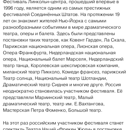
Фестиваль Линкольн-центра, прошедший впервые в
1996 году, является одним из самых престижных
фестивалей Соединённых Штатов. На протяжении 19
лет он знакомит жителей Нью-Йорка с самыми
разнообразными событиями в мире драматического
театра, оперы и балета. Здесь были представлены
постановки таких театров, как Ковент Гарден, Ла Скала,
Парижская национальная опера, Лионская опера,
Опера Франкфурта, Нидерландская национальная
опера, Национальный балет Марселя, Нидерландский
театр танца, Королевская шекспировская компания,
миланский театр Пикколо, Комеди франсез, парижский
Театр солнца, Национальный театр Шотландии,
Драматический театр Сиднея и многие друге. Россия
неоднократно становилась участником фестиваля. Её
представляли Мариинский театр, Малый
драматический театр, театр им. Е.Вахтангова,
Мастерская Петра Фоменко, Большой театр.
На этот раз российским участником фестиваля станет
спектакль Театра Наций «Фрекен Жюли» в постановке