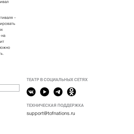
кивал
стиваля –
тировать
ых
 на
жит
 можно
ть.
ТЕАТР В СОЦИАЛЬНЫХ СЕТЯХ
ТЕХНИЧЕСКАЯ ПОДДЕРЖКА
support@tofnations.ru