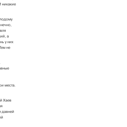
И никакие
олодому
онечно,
овля
ий, а
ь у них
Тем не
а
авные
ои места.
й Хаев
ая
е давней
ий