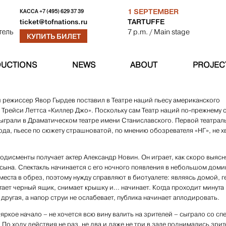
1 SEPTEMBER
КАССА
+7 (495) 629 37 39
TARTUFFE
ticket@tofnations.ru
7 p.m.
/ Main stage
тель
КУПИТЬ БИЛЕТ
UCTIONS
NEWS
ABOUT
PROJEC
 режиссер Явор Гырдев поставил в Театре наций пьесу американского
 Трейси Леттса «Киллер Джо». Поскольку сам Театр наций по-прежнему 
ыграли в Драматическом театре имени Станиславского. Первой театрал
ода, пьесе по сюжету страшноватой, по мнению обозревателя «НГ», не х
одисменты получает актер Александр Новин. Он играет, как скоро выясн
 сына. Спектакль начинается с его ночного появления в небольшом доми
 места в обрез, поэтому нужду справляют в биотуалете: являясь домой, 
тает черный ящик, снимает крышку и... начинает. Когда проходит минута
 другая, а напор струи не ослабевает, публика начинает аплодировать.
 яркое начало – не хочется всю вину валить на зрителей – сыграло со сп
 По ходу действия не раз, не два и даже не три в зале поднимались зрит