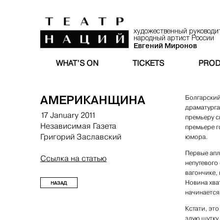
художественный руководи
народный артист России
Евгений Миронов
WHAT’S ON
TICKETS
PROD
АМЕРИКАНЩИНА
Болгарский
драматурга
17 January 2011
премьеру с
Независимая Газета
премьере г
Григорий Заславский
юмора.
Первые апл
Ссылка на статью
непутевого
вагончике,
Новина хва
НАЗАД
начинается
Кстати, это
злую шутку.