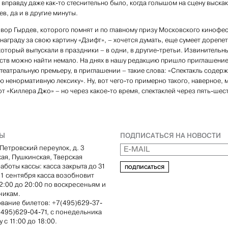
 вправду даже как-то стеснительно было, когда голышом на сцену выска
в, да и в другие минуты.
вор Гырдев, которого помнят и по главному призу Московского кинофе
 награду за свою картину «Дзифт», – хочется думать, еще сумеет дорепе
 который выпускали в праздники – в одни, в другие-третьи. Извинительн
ств можно найти немало. На днях в нашу редакцию пришло приглашение
театральную премьеру, в приглашении – такие слова: «Спектакль содер
ю ненормативную лексику». Ну, вот чего-то примерно такого, наверное,
от «Киллера Джо» – но через какое-то время, спектаклей через пять-шес
ТЫ
ПОДПИСАТЬСЯ НА НОВОСТИ
Петровский переулок, д. 3
кая, Пушкинская, Тверская
аботы кассы: касса закрыта до 31
ПОДПИСАТЬСЯ
С 1 сентября касса возобновит
12:00 до 20:00 по воскресеньям и
никам.
вание билетов: +7(495)629-37-
(495)629-04-71, с понедельника
 с 11:00 до 18:00.