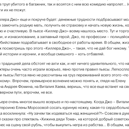
в труп убитого в багажник, так и возятся с ним всю комедию напролет... 
и их не гложут.
лера Джо» еще и покруче будет: денежные трудности подбрасывают м
 замочить родную мать, получить ее страховку и начать новую жизнь, к
ю и счастливую. В пьесе «Киллер Джо» всему нашлось место. Тут и торг
и, и изнасилование, а заглавный герой, Джо, по профессии – полицейск
бийствами подрабатывает в свободное от работы время. В общем, жизн
ак посмотришь про этого «Киллера Джо», – такая, что не дай бог никому. 
ой истории и иронии, и вообще смешного – хоть отбавляй.
й традицией дела обстоят не ахти как, и нет ничего удивительного, что н
ктеры очень часто играли всерьез, явно против правил пьесы. Легкоспл
и пьесы Леттса явно не рассчитаны на груз переживаний всего этого «по
кому». Впрочем, премьерное волнение можно понять и, глядя на Елену
на Андрея Фомина, на Виталия Хаева, веришь, что все еще встанет на св
верном пути, впрочем, не все.
ьере очень многое вышло всерьез и по-настоящему. Когда Джо – Витали
 героиню Елены Морозовой сосать куриную ножку, какая-то сердобольн
а воскликнула: «Ну зачем так издеваться над женщиной?!» Совсем в дух
 сказки про спектакль «Хижина дяди Тома», на которой добрый советск
ес на сцену свой рубль, чтобы выкупить негра из рабства... В общем, на