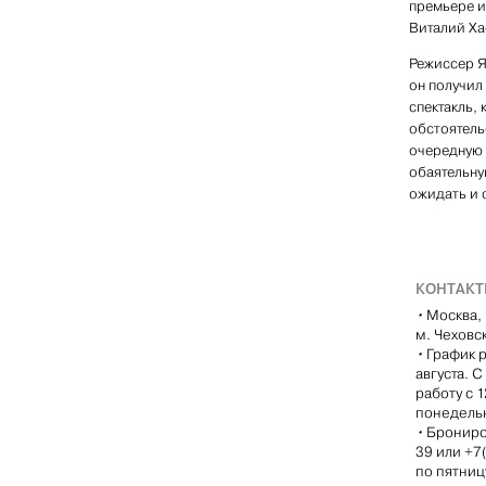
премьере и
Виталий Хае
Режиссер Я
он получил
спектакль,
обстоятель
очередную 
обаятельну
ожидать и 
КОНТАК
•
Москва, 
м. Чеховс
•
График р
августа. 
работу с 
понедель
•
Брониро
39 или +7
по пятницу