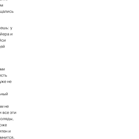
ем
ащались
ешь: у
ойера и
йси
дей
ими
есть
уже не
ьный
ам не
и все эти
Коляды,
тоже
ятен и
мнится,