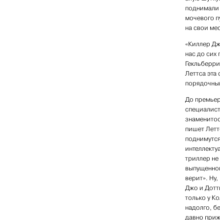
поднимали 
мочевого п
на свои ме
«Киллер Дж
нас до сих
Гекльберри
Леттса эта
порядочный
До премьер
специалист
знаменитос
пишет Леттс
поднимутся
интеллекту
триллер не 
выпущенном
верит». Ну,
Джо и Дотт
только у Ко
надолго, б
давно приж