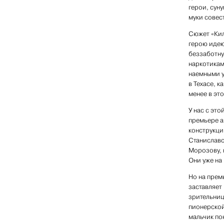
герои, суну
муки совест
Сюжет «Кил
герою идею
беззаботну
наркотикам
наемными у
в Техасе, к
менее в эт
У нас с это
премьере а
конструкци
Станиславс
Морозову, 
Они уже на 
Но на прем
заставляет
зрительниц
пионерской
мальчик пон