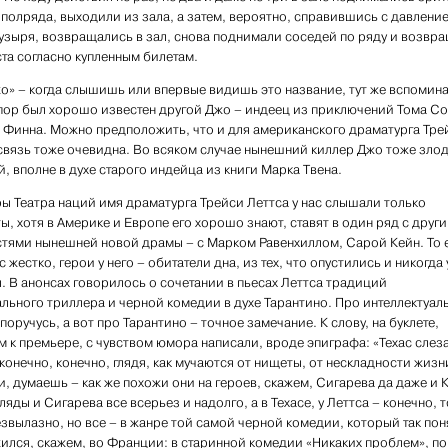
полряда, выходили из зала, а затем, вероятно, справившись с давлени
узыря, возвращались в зал, снова поднимали соседей по ряду и возвр
ста согласно купленным билетам.
о» – когда слышишь или впервые видишь это название, тут же вспомина
 пор был хорошо известен другой Джо – индеец из приключений Тома С
 Финна. Можно предположить, что и для американского драматурга Тре
 связь тоже очевидна. Во всяком случае нынешний киллер Джо тоже зло
, вполне в духе старого индейца из книги Марка Твена.
ы Театра наций имя драматурга Трейси Леттса у нас слышали только
ы, хотя в Америке и Европе его хорошо знают, ставят в один ряд с друг
тями нынешней новой драмы – с Марком Равенхиллом, Сарой Кейн. То 
 жестко, герои у него – обитатели дна, из тех, что опустились и никогда 
. В анонсах говорилось о сочетании в пьесах Леттса традиций
ального триллера и черной комедии в духе Тарантино. Про интеллектуал
поручусь, а вот про Тарантино – точное замечание. К слову, на буклете,
 к премьере, с чувством юмора написали, вроде эпиграфа: «Техас слез
 конечно, конечно, глядя, как мучаются от нищеты, от нескладности жизн
и, думаешь – как же похожи они на героев, скажем, Сигарева да даже и 
ляды и Сигарева все всерьез и надолго, а в Техасе, у Леттса – конечно, 
езвылазно, но все – в жанре той самой черной комедии, который так пон
ился, скажем, во Франции: в старинной комедии «Никаких проблем», по