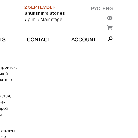
2 SEPTEMBER
РУС
ENG
Shukshin's Stories
7 p.m.
/ Main stage
TS
CONTACT
ACCOUNT
строится,
ьной
ватило
яется,
ке-
герой
 и
ектаклем
ели,