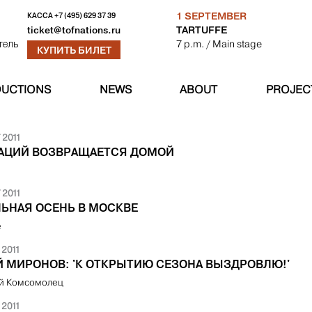
1 SEPTEMBER
КАССА
+7 (495) 629 37 39
TARTUFFE
ticket@tofnations.ru
7 p.m.
/ Main stage
тель
КУПИТЬ БИЛЕТ
UCTIONS
NEWS
ABOUT
PROJEC
 2011
НАЦИЙ ВОЗВРАЩАЕТСЯ ДОМОЙ
 2011
ЛЬНАЯ ОСЕНЬ В МОСКВЕ
e
 2011
Й МИРОНОВ: 'К ОТКРЫТИЮ СЕЗОНА ВЫЗДРОВЛЮ!'
й Комсомолец
 2011