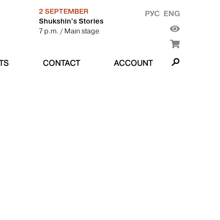
2 SEPTEMBER
РУС
ENG
Shukshin's Stories
7 p.m.
/ Main stage
TS
CONTACT
ACCOUNT