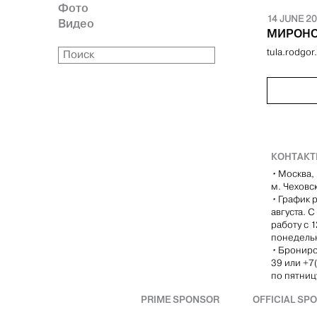
Фото
14 JUNE 20
Видео
МИРОНО
tula.rodgor
КОНТАК
•
Москва, 
м. Чеховс
•
График р
августа. 
работу с 
понедель
•
Брониро
39 или +7
по пятницу
PRIME SPONSOR
OFFICIAL SP