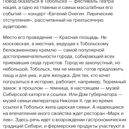
Повод оказаться в Тобольске — фестиваль Театра
наций, а одно из главных и самых масштабных его
событий — концерт «Евгений Онегин. Лирические
отступления», рассчитанный на трехтысячную
аудиторию.
Место его проведения — Красная площадь. Не
московская, а местная, ведущая к Тобольскому
белокаменному кремлю — самой популярной
достопримечательности города, собирающей всех
приехавших сюда туристов. Город не захолустный, но
небольшой, Тобольск, тем не менее, готов предложить
пищу и для ума, и для желудка. Для тех, кто хочет
погрузиться в историю, работает, например, Тюремный
замок: в прошлом — темница, в настоящем — музей
Сибирской каторги и ссылки. Или Дом губернатора —
музей семьи императора Николая II, где во время
ссылки в Тобольск жила царская семья. А надеющихся
на впечатления иного свойства ждет ресторан «Марк и
лев». Здесь речь идет о возрождении гастрономических
традиций Сибири, и фермерские продукты участвуют в