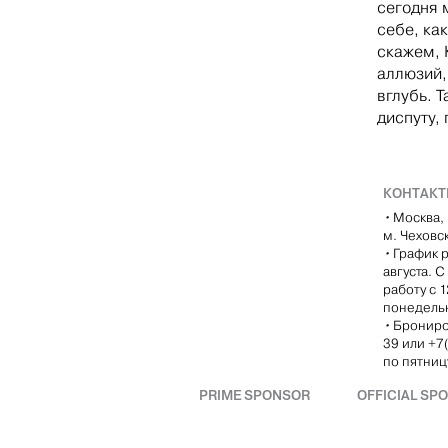
сегодня 
себе, ка
скажем, 
аллюзий,
вглубь. 
диспуту, 
КОНТАК
•
Москва, 
м. Чеховс
•
График р
августа. 
работу с 
понедель
•
Брониро
39 или +7
по пятницу
PRIME SPONSOR
OFFICIAL SP