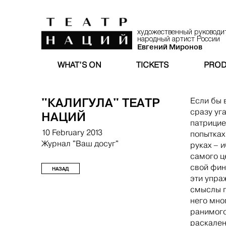
художественный руководи
народный артист России
Евгений Миронов
WHAT’S ON
TICKETS
PROD
"КАЛИГУЛА" ТЕАТР
Если бы в
сразу уг
НАЦИЙ
патрицие
10 February 2013
попытках
Журнал "Ваш досуг"
руках – 
самого ц
свой фин
НАЗАД
эти упра
смыслы п
него мно
ранимого
раскален