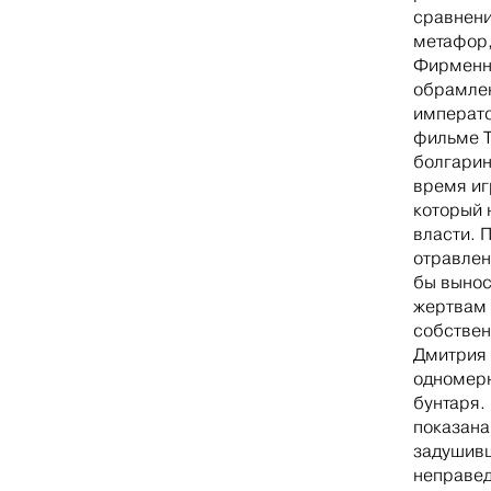
сравнени
метафор,
Фирменны
обрамлен
императо
фильме Т
болгарин
время иг
который 
власти. 
отравлен
бы вынос
жертвам 
собствен
Дмитрия 
одномерн
бунтаря.
показана
задушивш
неправед