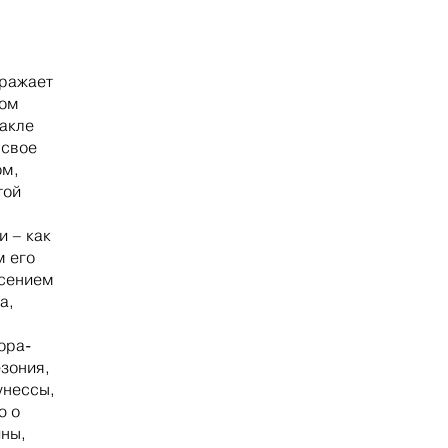
бражает
ном
акле
 свое
ом,
той
и – как
м его
асением
а,
ора-
зония,
унессы,
ю о
йны,