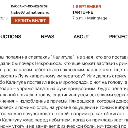
1 SEPTEMBER
КАССА
+7 (495) 629 37 39
TARTUFFE
ticket@tofnations.ru
7 p.m.
/ Main stage
тель
КУПИТЬ БИЛЕТ
UCTIONS
NEWS
ABOUT
PROJEC
ы попали на спектакль "Калигула", не зная, кто его постави
адали бы почерк Някрошюса. Кто еще может заставить рим
в раз за разом взбегать по наклонным парапетам в тщетн
 достать Луну капризному императору? Или делать стойку 
ибо Калигула поставил весь миропорядок с ног на голову, а
езаря – упрямо падать на руки придворным, будто репети
альный прыжок в толпу, ощетинившуюся осколками зерка
жнения – излюбленные приемы Някрошюса, который доно
оверх и помимо слов, на уровне ощущений и тонких вибра
гое можно почувствовать кожей: например, как обжигает
 Калигулу ужас перед небытием, когда он прикладывает п
ному утюгу и не замечает физической боли, ничтожной по