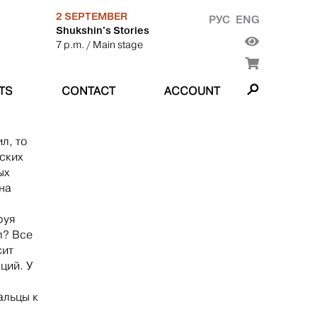
2 SEPTEMBER
РУС
ENG
Shukshin's Stories
7 p.m.
/ Main stage
TS
CONTACT
ACCOUNT
л, то
ских
ых
на
руя
л? Все
сит
ций. У
альцы к