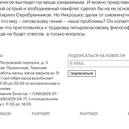
многое выглядит пугающе узнаваемым. И можно представ
кой острый и злободневный памфлет сделал бы на ее осно
Кирилл Серебренников. Но Някрошюс далек от сиюминут
 что ему – литовскому гению – наши проблемы? Он копает
Так что приготовьтесь к трудному четырехчасовому филос
где не будет ответов, а только вопросы.
ТЫ
ПОДПИСАТЬСЯ НА НОВОСТИ
Петровский переулок, д. 3
кая, Пушкинская, Тверская
аботы кассы: касса закрыта до 31
ПОДПИСАТЬСЯ
С 1 сентября касса возобновит
12:00 до 20:00 по воскресеньям и
никам.
вание билетов: +7(495)629-37-
(495)629-04-71, с понедельника
 с 11:00 до 18:00.
ONSOR
PARTNER
PARTNER