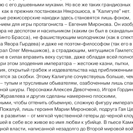
ю с его душевными муками. Но все же таких грандиозных
 как в прежних постановках Някрошюса, в "Калигуле" нет.
е режиссерские находки здесь становятся лишь фоном,
ием для игры протагониста – Евгения Миронова. Он изо
ра не деспотом и насильником (каким он был в скандаль
инто Брасса), не фашиствующим молодчиком (как в спект
а Явора Гырдева) и даже не поэтом-философом (так его в
рал Олег Меньшиков), а страдающим, мятущимся Гамлет
не в силах вправить веку сустав, даже обладая всей полно
При этом злодеяния императора – жестокие казни, пытки,
ия, открытый грабеж и издевательства над приближенным
ятся за скобки. Этому Калигуле сочувствуешь больше, че
– тупым и трусливым обывателям, озабоченным лишь сп
ной шкуры. Персонажи Алексея Девотченко, Игоря Гордин
Журавлева и других сделаны намеренно плоскими,
ыми, чтобы оттенить объемную, сложную фигуру императ
 Пожалуй, лишь героиня Марии Мироновой, подруга Гая Це
 в развитии – от мягкой чувственной гетеры до черной кло
ей в себе все живое во имя любви к убийце. В пьесе Кам
ной власти, написанной незадолго до Второй мировой во