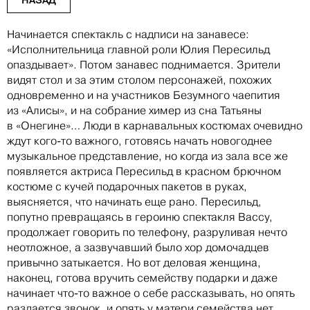
Начинается спектакль с надписи на занавесе:
«Исполнительница главной роли Юлия Пересильд
опаздывает». Потом занавес поднимается. Зрители
видят стол и за этим столом персонажей, похожих
одновременно и на участников Безумного чаепития
из «Алисы», и на собрание химер из сна Татьяны
в «Онегине»… Люди в карнавальных костюмах очевидно
ждут кого-то важного, готовясь начать новогоднее
музыкальное представление, но когда из зала все же
появляется актриса Пересильд в красном брючном
костюме с кучей подарочных пакетов в руках,
выясняется, что начинать еще рано. Пересильд,
попутно превращаясь в героиню спектакля Вассу,
продолжает говорить по телефону, разруливая нечто
неотложное, а зазвучавший было хор домочадцев
привычно затыкается. Но вот деловая женщина,
наконец, готова вручить семейству подарки и даже
начинает что-то важное о себе рассказывать, но опять
раздается звонок, и опять у матери семейства нет