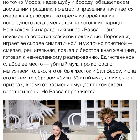
но точно Мороз, надев шубу и бороду, обещает всем
домашним праздник, но вместо праздника начинается
очередная разборка, во время которой шапка
новогоднего деда сменяется на кокошник царицы.
Но в каком бы наряде ни явилась Васса — она
неизменно остается хозяйкой положения. Пересильд
играет ее скорее симпатичной, и уж точно понятной —
смелая, решительная, ловкая и бесстрашная женщина,
готовая к немедленному реагированию. Единственное
слабое ее место — убитый муж, про которого
мы узнаем только, что он был жесток и бил Вассу, и она
его каким-то образом убила. Убитый муж, являясь как
призрак, время от времени смущает покой своей
властной жены. Но Васса справляется.