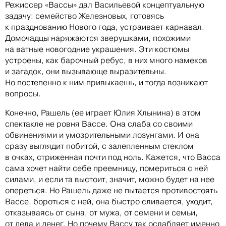
Режиссер «Вассы» дал Васильевой концептуальную
задачу: семейство Железновых, готовясь
к празднованию Нового года, устраивает карнавал.
Домочадцы наряжаются зверушками, похожими
на ватные новогодние украшения. Эти костюмы
устроены, как барочный ребус, в них много намеков
и загадок, они вызывающе выразительны.
Но постепенно к ним привыкаешь, и тогда возникают
вопросы.
Конечно, Рашель (ее играет Юлия Хлынина) в этом
спектакле не ровня Вассе. Она слаба со своими
обвинениями и умозрительными лозунгами. И она
сразу выглядит побитой, с залепленным стеклом
в очках, стриженная почти под ноль. Кажется, что Васса
сама хочет найти себе преемницу, помериться с ней
силами, и если та выстоит, значит, можно будет на нее
опереться. Но Рашель даже не пытается противостоять
Вассе, бороться с ней, она быстро сливается, уходит,
отказываясь от сына, от мужа, от семени и семьи,
от дела и денег. Но почему Вассу так ослабляет именно