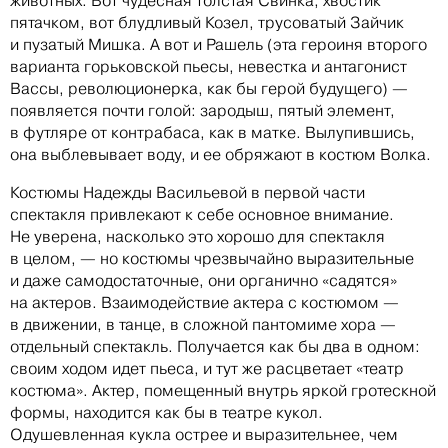
животных. Вот чудесная толстая Свинка, хвостик
пятачком, вот блудливый Козел, трусоватый Зайчик
и пузатый Мишка. А вот и Рашель (эта героиня второго
варианта горьковской пьесы, невестка и антагонист
Вассы, революционерка, как бы герой будущего) —
появляется почти голой: зародыш, пятый элемент,
в футляре от контрабаса, как в матке. Вылупившись,
она выблевывает воду, и ее обряжают в костюм Волка.
Костюмы Надежды Васильевой в первой части
спектакля привлекают к себе основное внимание.
Не уверена, насколько это хорошо для спектакля
в целом, — но костюмы чрезвычайно выразительные
и даже самодостаточные, они органично «садятся»
на актеров. Взаимодействие актера с костюмом —
в движении, в танце, в сложной пантомиме хора —
отдельный спектакль. Получается как бы два в одном:
своим ходом идет пьеса, и тут же расцветает «театр
костюма». Актер, помещенный внутрь яркой гротескной
формы, находится как бы в театре кукол.
Одушевленная кукла острее и выразительнее, чем