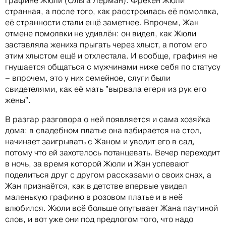
графине Жюли (Ольга Лерман). Фрёкен Жюли
странная, а после того, как расстроилась её помолвка,
её странности стали ещё заметнее. Впрочем, Жан
отмене помолвки не удивлён: он видел, как Жюли
заставляла жениха прыгать через хлыст, а потом его
этим хлыстом ещё и отхлестала. И вообще, графиня не
гнушается общаться с мужчинами ниже себя по статусу
– впрочем, это у них семейное, слуги были
свидетелями, как её мать "вырвала егеря из рук его
жены".
В разгар разговора о ней появляется и сама хозяйка
дома: в свадебном платье она взбирается на стол,
начинает заигрывать с Жаном и уводит его в сад,
потому что ей захотелось потанцевать. Вечер переходит
в ночь, за время которой Жюли и Жан успевают
поделиться друг с другом рассказами о своих снах, а
Жан признаётся, как в детстве впервые увидел
маленькую графиню в розовом платье и в неё
влюбился. Жюли всё больше опутывает Жана паутиной
слов, и вот уже они под предлогом того, что надо