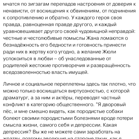
мчатся по зигзагам перепадов настроения от доверия к
ненависти, от восхищения к обвинениям, от подчинения
к сопротивлению и обратно. У каждого героя своя
правда, равноценная правде другого, и каждый
уравновешивает другого своей чудовищной неправдой:
честные и честолюбивые помыслы Жана ломаются о
безнадёжность его бедности и готовность принести
ради них в жертву кого угодно, а желание Жюли
успокоиться в любви – об унаследованные от
родителей жестокие противоречия и развращённость
вседозволенностью власть имущей.
Личное и социальное переплетены здесь так плотно, что
можно только восхищаться виртуозностью, с которой
драматург, а за ним и актёры, переводят частный
конфликт в категорию общественного. "Я дворовый
пёс, и мне смешно видеть, как породистые собаки
болеют своими породистыми болезнями вроде потери
смысла жизни, самого себя и депрессии. Какая
депрессия? Вы же не можете сами заработать на
жратву, поэтому эволюция на стороне таких, как я,