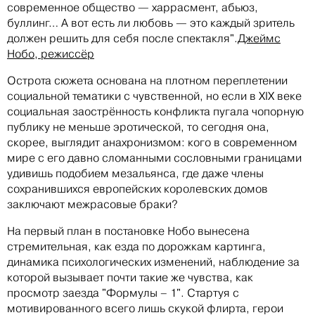
современное общество — харрасмент, абьюз,
буллинг… А вот есть ли любовь — это каждый зритель
должен решить для себя после спектакля".
Джеймс
Нобо, режиссёр
Острота сюжета основана на плотном переплетении
социальной тематики с чувственной, но если в XIX веке
социальная заострённость конфликта пугала чопорную
публику не меньше эротической, то сегодня она,
скорее, выглядит анахронизмом: кого в современном
мире с его давно сломанными сословными границами
удивишь подобием мезальянса, где даже члены
сохранившихся европейских королевских домов
заключают межрасовые браки?
На первый план в постановке Нобо вынесена
стремительная, как езда по дорожкам картинга,
динамика психологических изменений, наблюдение за
которой вызывает почти такие же чувства, как
просмотр заезда "Формулы – 1". Стартуя с
мотивированного всего лишь скукой флирта, герои