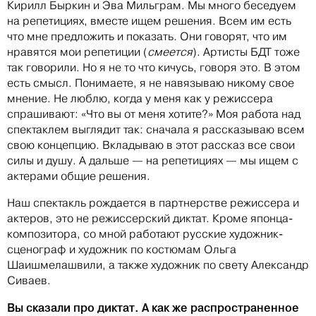
Кирилл Быркин и Эва Мильграм. Мы много беседуем
на репетициях, вместе ищем решения. Всем им есть
что мне предложить и показать. Они говорят, что им
нравятся мои репетиции (
смеется
). Артисты БДТ тоже
так говорили. Но я не то что кичусь, говоря это. В этом
есть смысл. Понимаете, я не навязываю никому свое
мнение. Не люблю, когда у меня как у режиссера
спрашивают: «Что вы от меня хотите?» Моя работа над
спектаклем выглядит так: сначала я рассказываю всем
свою концепцию. Вкладываю в этот рассказ все свои
силы и душу. А дальше — на репетициях — мы ищем с
актерами общие решения.
Наш спектакль рождается в партнерстве режиссера и
актеров, это не режиссерский диктат. Кроме японца-
композитора, со мной работают русские художник-
сценограф и художник по костюмам Ольга
Шаишмелашвили, а также художник по свету Александр
Сиваев.
Вы сказали про диктат. А как же распространенное