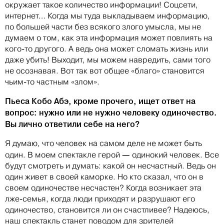
окружает такое количество информации! Соцсети,
интернет… Когда мы туда выкладываем информацию,
по большей части без всякого злого умысла, мы не
думаем о том, как эта информация может повлиять на
кого-то другого. А ведь она может сломать жизнь или
даже убить! Выходит, мы можем навредить, сами того
не осознавая. Вот так вот общее «благо» становится
чьим-то частным «злом».
Пьеса Кобо Абэ, кроме прочего, ищет ответ на
вопрос: нужно или не нужно человеку одиночество.
Вы лично ответили себе на него?
Я думаю, что человек на самом деле не может быть
—
один. В моем спектакле герой
одинокий человек. Все
будут смотреть и думать: какой он несчастный. Ведь он
один живет в своей каморке. Но кто сказал, что он в
своем одиночестве несчастен? Когда возникает эта
лже-семья, когда люди приходят и разрушают его
одиночество, становится ли он счастливее? Надеюсь,
наш спектакль станет поводом для зрителей