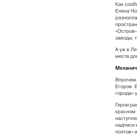
Как сооб
Елена Но
разнопла
простран
«Остров-
заводы, 
А уж в Л
места дл
Механич
Впрочем,
Егоров. 
города» 
Герои ра
красном 
наступле
надписи 
поэтов» 