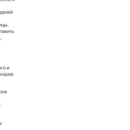
адачей
ицы.
тавить
,
го и
Скорее
она
в
я