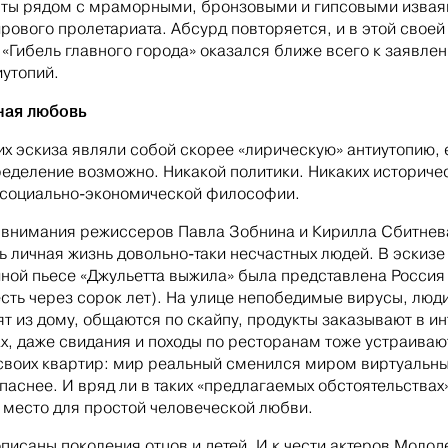
ты рядом с мраморными, бронзовыми и гипсовыми изва
рового пролетариата. Абсурд повторяется, и в этой своей
 «Гибель главного города» оказался ближе всего к заявле
иутопий.
ная любовь
их эскиза являли собой скорее «лирическую» антиутопию, 
ределение возможно. Никакой политики. Никаких историче
 социально-экономической философии.
 внимания режиссеров Павла Зобнина и Кирилла Сбитнев
ь личная жизнь довольно-таки несчастных людей. В эскизе
ной пьесе «Джульетта выжила» была представлена Россия 
 есть через сорок лет). На улице непобедимые вирусы, люд
ят из дому, общаются по скайпу, продукты заказывают в ин
х, даже свидания и походы по ресторанам тоже устраивают
своих квартир: мир реальный сменился миром виртуальны
паснее. И вряд ли в таких «предлагаемых обстоятельствах
 место для простой человеческой любви.
описаны поколения отцов и детей. И к чести актеров Моло