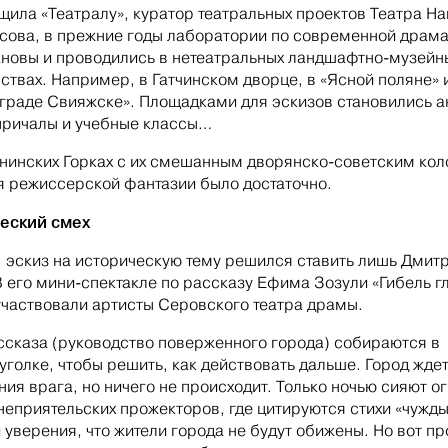
щила «Театралу», куратор театральных проектов Театра Н
сова, в прежние годы лаборатории по современной драма
новы и проводились в нетеатральных ландшафтно-музейн
ствах. Например, в Гатчинском дворце, в «Ясной поляне» 
граде Свияжске». Площадками для эскизов становились а
причалы и учебные классы…
енинских Горках с их смешанным дворянско-советским ко
я режиссерской фантазии было достаточно.
еский смех
 эскиз на историческую тему решился ставить лишь Дмит
В его мини-спектакле по рассказу Ефима Зозули «Гибель г
участвовали артисты Серовского театра драмы.
ссказа (руководство поверженного города) собираются в
уголке, чтобы решить, как действовать дальше. Город жде
ния врага, но ничего не происходит. Только ночью сияют о
неприятельских прожекторов, где цитируются стихи «чужд
и уверения, что жители города не будут обижены. Но вот пр