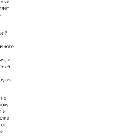
нный
ляет
о
.
рий
ичного
ия, и
ояние
ругих
 не
поху
л и
олке
кое
ои