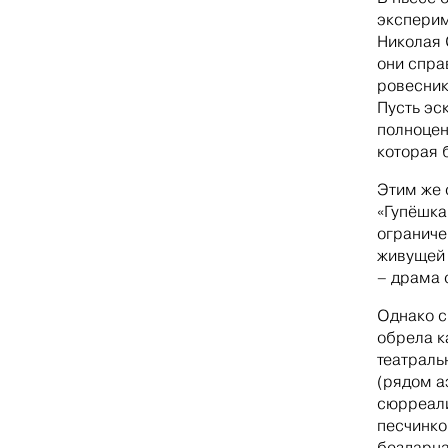
эксперим
Николая 
они спра
ровесник
Пусть эс
полноцен
которая 
Этим же 
«Гупёшка
ограниче
живущей 
– драма 
Однако с
обрела к
театраль
(рядом а
сюрреали
песчинко
бездарна