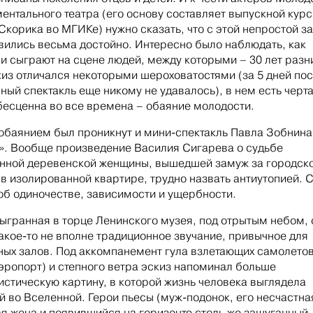
ентального театра (его основу составляет выпускной курс
Скорика во МГИКе) нужно сказать, что с этой непростой з
вились весьма достойно. Интересно было наблюдать, как
и сыграют на сцене людей, между которыми – 30 лет разн
киз отличался некоторыми шероховатостями (за 5 дней пос
ный спектакль еще никому не удавалось), в нем есть черта
бесценна во все времена – обаяние молодости.
обаянием был проникнут и мини-спектакль Павла Зобнина
». Вообще произведение Василия Сигарева о судьбе
нной деревенской женщины, вышедшей замуж за городско
в изолированной квартире, трудно назвать антиутопией. 
об одиночестве, зависимости и ущербности.
ыгранная в торце Ленинского музея, под отрытым небом, 
акое-то не вполне традиционное звучание, привычное для
ных залов. Под аккомпанемент гула взлетающих самолето
эропорт) и степного ветра эскиз напоминал больше
стическую картину, в которой жизнь человека выглядела
й во Вселенной. Герои пьесы (муж-подонок, его несчастна
я жена и появившийся на горизонте столь же зашуганный