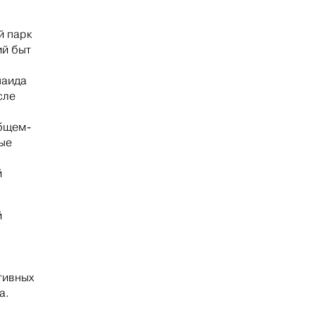
й парк
ий быт
наида
сле
в
общем-
ные
й
й
тивных
а.