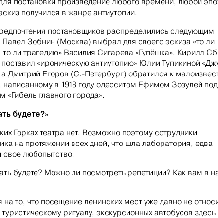
для постановки произведение любого времени, любой эпо
эскиз получился в жанре антиутопии.
предпочтения постановщиков распределились следующим
 Павел Зобнин (Москва) выбрал для своего эскиза «то ли
 то ли трагедию» Василия Сигарева «Гупёшка». Кирилл Сб
 поставил «ироническую антиутопию» Юлии Тупикиной «Дж
 а Дмитрий Егоров (С.-Петербург) обратился к малоизвес
, написанному в 1918 году одесситом Ефимом Зозулей под
м «Гибель главного города».
ать будете?»
ких Горках театра нет. Возможно поэтому сотрудники
ика на протяжении всех дней, что шла лаборатория, едва
 свое любопытство:
рать будете? Можно ли посмотреть репетиции? Как вам в н
 на то, что посещение ленинских мест уже давно не относи
 туристическому ритуалу, экскурсионных автобусов здесь