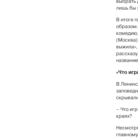
выбрать 
лишь бы 
В итоге 
образом.
комедию,
(Москва)
выжила»,
рассказу
название
«Что игр
В Ленинс
заповедн
скрывали
– Что иг
краях?
Несмотря
главному