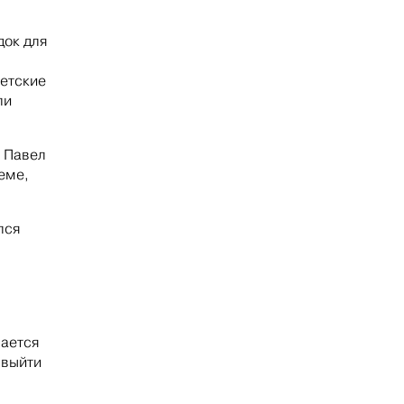
док для
етские
ли
А Павел
еме,
лся
чается
 выйти