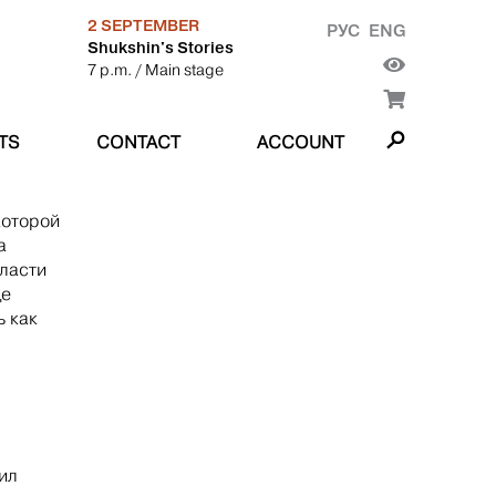
2 SEPTEMBER
РУС
ENG
Shukshin's Stories
7 p.m.
/ Main stage
TS
CONTACT
ACCOUNT
которой
а
бласти
де
ь как
ил