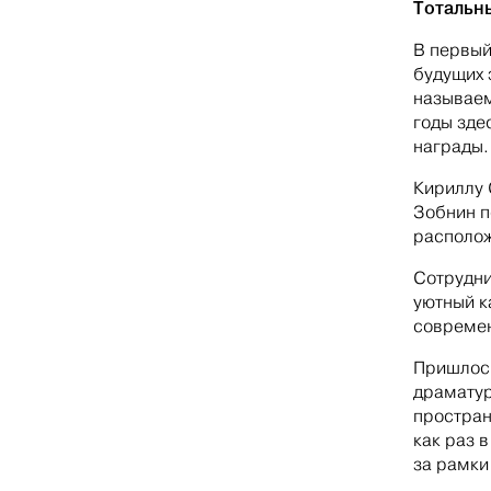
Тотальн
В первый
будущих 
называем
годы зде
награды.
Кириллу 
Зобнин п
располож
Сотрудни
уютный к
совреме
Пришлось
драматур
простран
как раз 
за рамки