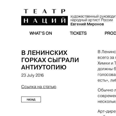
художественный руководи
народный артист России
Евгений Миронов
WHAT’S ON
TICKETS
PROD
В ЛЕНИНСКИХ
В Ленинс
всего за
ГОРКАХ СЫГРАЛИ
Химки и 
АНТИУТОПИЮ
должны б
голосова
23 July 2016
есть», л
Ссылка на статью
Обычно л
современ
НАЗАД
нескольк
Арт-дире