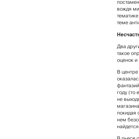
постамен
вождя ми
тематике
теме ант
Несчаст
Два друг
такое оп
оценок и
В центре
оказалас
фантазий
году (то
не выход
магазина
покидая 
нем безо
найдется
В пьесе 