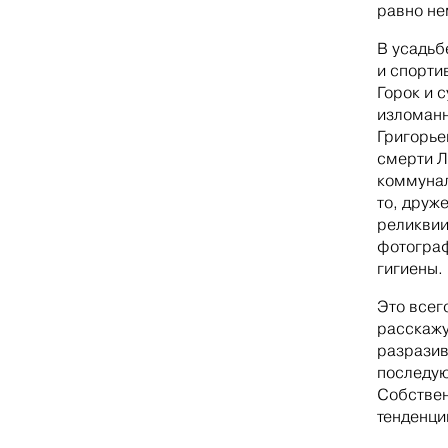
равно не
В усадьб
и спорти
Горок и 
изломанн
Григорье
смерти Л
коммунал
то, друж
реликвии
фотограф
гигиены.
Это всег
расскажу
разразив
последую
Собствен
тенденци