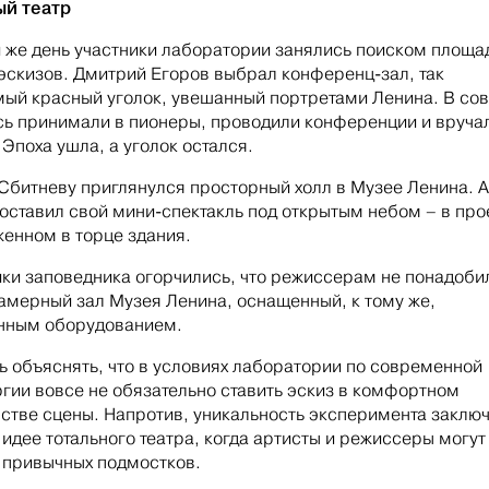
ый театр
 же день участники лаборатории занялись поиском площа
эскизов. Дмитрий Егоров выбрал конференц-зал, так
ый красный уголок, увешанный портретами Ленина. В сов
сь принимали в пионеры, проводили конференции и вруча
 Эпоха ушла, а уголок остался.
Сбитневу приглянулся просторный холл в Музее Ленина. 
оставил свой мини-спектакль под открытым небом – в про
енном в торце здания.
ки заповедника огорчились, что режиссерам не понадоби
амерный зал Музея Ленина, оснащенный, к тому же,
нным оборудованием.
 объяснять, что в условиях лаборатории по современной
гии вовсе не обязательно ставить эскиз в комфортном
стве сцены. Напротив, уникальность эксперимента заклю
в идее тотального театра, когда артисты и режиссеры могут
 привычных подмостков.