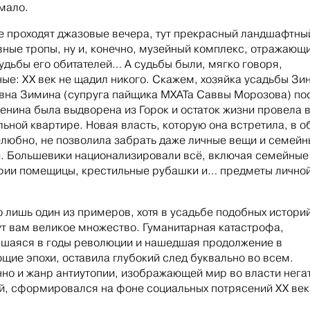
мало.
е проходят джазовые вечера, тут прекрасный ландшафтны
вные тропы, ну и, конечно, музейный комплекс, отражающ
судьбы его обитателей… А судьбы были, мягко говоря,
ые: ХХ век не щадил никого. Скажем, хозяйка усадьбы Зи
вна Зимина (супруга пайщика МХАТа Саввы Морозова) по
енина была выдворена из Горок и остаток жизни провела 
ьной квартире. Новая власть, которую она встретила, в 
елюбно, не позволила забрать даже личные вещи и семей
. Большевики национализировали всё, включая семейные
ии помещицы, крестильные рубашки и… предметы лично
о лишь один из примеров, хотя в усадьбе подобных истори
т вам великое множество. Гуманитарная катастрофа,
шаяся в годы революции и нашедшая продолжение в
щие эпохи, оставила глубокий след буквально во всем.
но и жанр антиутопии, изображающей мир во власти нега
й, сформировался на фоне социальных потрясений ХХ век