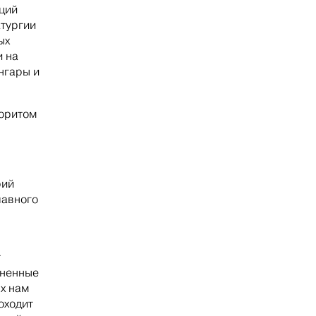
аций
тургии
ых
и на
нгары и
лоритом
рий
лавного
т
гненные
ых нам
оходит