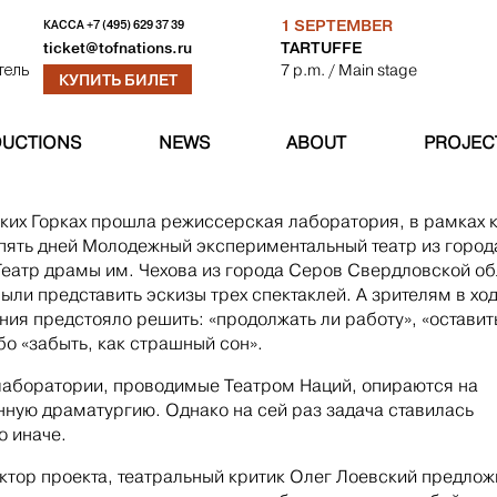
1 SEPTEMBER
КАССА
+7 (495) 629 37 39
TARTUFFE
ticket@tofnations.ru
7 p.m.
/ Main stage
тель
КУПИТЬ БИЛЕТ
UCTIONS
NEWS
ABOUT
PROJEC
ких Горках прошла режиссерская лаборатория, в рамках 
 пять дней Молодежный экспериментальный театр из город
Театр драмы им. Чехова из города Серов Свердловской о
ыли представить эскизы трех спектаклей. А зрителям в хо
ния предстояло решить: «продолжать ли работу», «оставит
ибо «забыть, как страшный сон».
аборатории, проводимые Театром Наций, опираются на
ную драматургию. Однако на сей раз задача ставилась
о иначе.
ктор проекта, театральный критик Олег Лоевский предлож