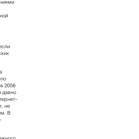
яниями
нной
если
ских
а
 по
в 2056
и давно
тернет-
, не
м. В
»
дежного