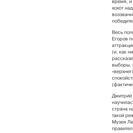
время, и
хохот на
воззвани
победите
Весь пол
Егоров п
аттракци
(и, как 
рассказе
выборы, 
«верхнег
спокойст
(фактиче
Дмитрий 
научилас
страна н
такой ре
Музея Ле
правител