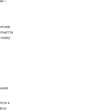
хи –
итнев
ульетта
тному
аших
тся к
 все