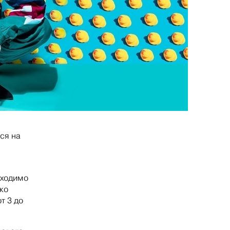
ся на
бходимо
ко
т 3 до