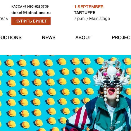
1 SEPTEMBER
КАССА
+7 (495) 629 37 39
TARTUFFE
ticket@tofnations.ru
7 p.m.
/ Main stage
тель
КУПИТЬ БИЛЕТ
UCTIONS
NEWS
ABOUT
PROJEC