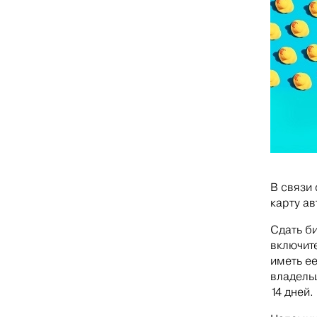
В связи 
карту ав
Сдать б
включите
иметь е
владельц
14 дней.