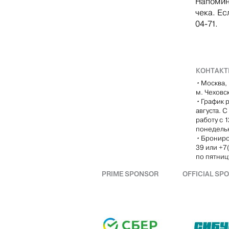
Напомин
чека. Ес
04-71.
КОНТАК
•
Москва, 
м. Чеховс
•
График р
августа. 
работу с 
понедель
•
Брониро
39 или +7
по пятницу
PRIME SPONSOR
OFFICIAL SP