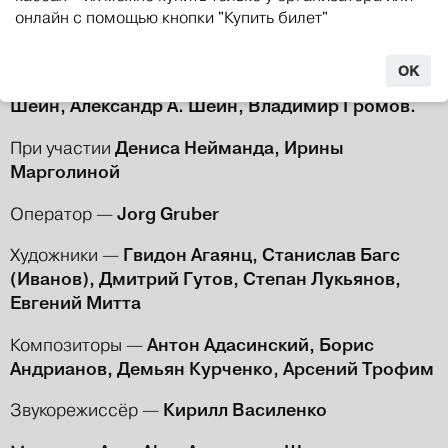
художника в эпоху культурных и социальных
онлайн с помощью кнопки "Купить билет"
разломов.
OK
Аркадий Ваксберг, Александр С.
Сценарий —
Шейн, Александр А. Шейн, Владимир Громов.
Дениса Нейманда, Ирины
При участии
Марголиной
Jorg Gruber
Оператор —
Гвидон Агаянц, Станислав Багс
Художники —
(Иванов), Дмитрий Гутов, Степан Лукьянов,
Евгений Митта
Антон Адасинский, Борис
Композиторы —
Андрианов, Демьян Курченко, Арсений Трофим
Кирилл Василенко
Звукорежиссёр —