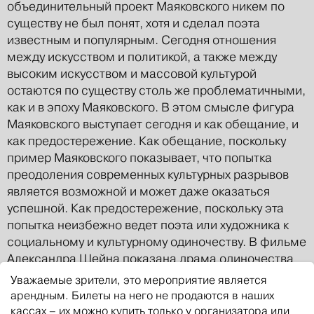
объединительный проект Маяковского никем по
существу не был понят, хотя и сделал поэта
известным и популярным. Сегодня отношения
между искусством и политикой, а также между
высоким искусством и массовой культурой
остаются по существу столь же проблематичными,
как и в эпоху Маяковского. В этом смысле фигура
Маяковского выступает сегодня и как обещание, и
как предостережение. Как обещание, поскольку
пример Маяковского показывает, что попытка
преодоления современных культурных разрывов
является возможной и может даже оказаться
успешной. Как предостережение, поскольку эта
попытка неизбежно ведет поэта или художника к
социальному и культурному одиночеству. В фильме
Александра Шейна показана драма одиночества
поэта внутри ситуации социального успеха. В этом
Уважаемые зрители, это мероприятие является
смысле фильм этот не только о Маяковском, но,
арендным. Билеты на него не продаются в наших
скорее, о парадигматической судьбе поэта и
кассах – их можно купить только у организатора или