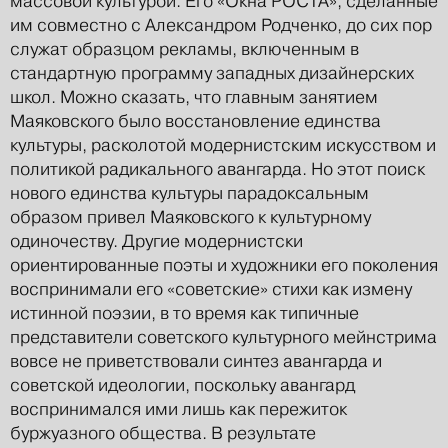
массовой культурой. Его «Окна РОСТА», сделанные
им совместно с Александром Родченко, до сих пор
служат образцом рекламы, включенным в
стандартную программу западных дизайнерских
школ. Можно сказать, что главным занятием
Маяковского было восстановление единства
культуры, расколотой модернистским искусством и
политикой радикального авангарда. Но этот поиск
нового единства культуры парадоксальным
образом привел Маяковского к культурному
одиночеству. Другие модернистски
ориентированные поэты и художники его поколения
воспринимали его «советские» стихи как измену
истинной поэзии, в то время как типичные
представители советского культурного мейнстрима
вовсе не приветствовали синтез авангарда и
советской идеологии, поскольку авангард
воспринимался ими лишь как пережиток
буржуазного общества. В результате