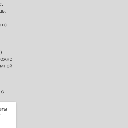
с.
дь.
,
это
)
можно
умной
 с
ою
еты
е, как
у
миная
урой