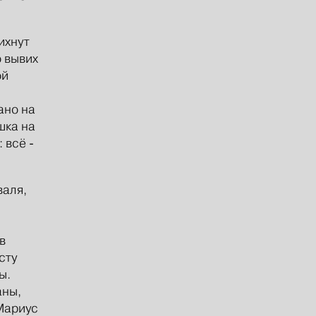
ихнут
о вывих
ой
ано на
шка на
 всё -
валя,
в
сту
ы.
аны,
Мариус