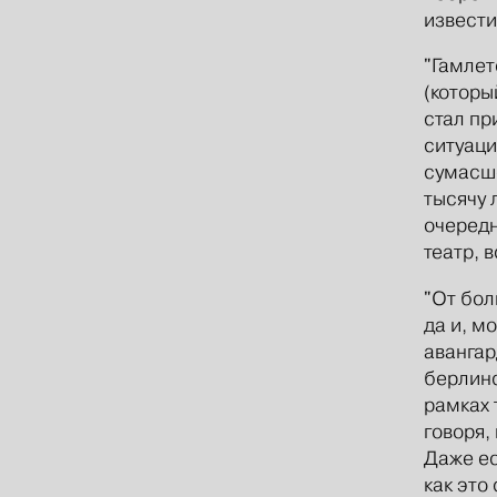
извести
"Гамлет
(которы
стал пр
ситуаци
сумасше
тысячу 
очередн
театр, 
"От бол
да и, м
авангар
берлинс
рамках 
говоря,
Даже ес
как это