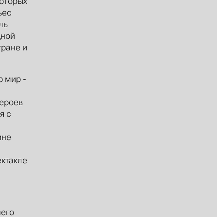
которых
ьес
ль
дной
тране и
о мир -
героев
я с
ине
ектакле
чего