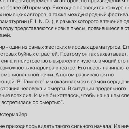
яют пьесы современных авторов, по произведениям 
о более 50 премьер. Ежегодно проводится конкурс п
 немецких авторов, а также международный фестива
аматургии (F. I. N. D. ), в рамках которого в течение о
в году представляются новые пьесы, появившиеся в с
ицей.
р - один из самых жестоких мировых драматургов. Ег
стовых буйных страстей. Поэтому он так захватывает.
сила и неистовство в выражении чувств, эмоций его 
возможность катарсиса в театре. Его пьесы начинаютс
эмоциональной точки. А потом развиваются по
ющей. В "Гамлете" мы оказываемся в самой сердцев
стояния человека и смерти. В ситуации предельного
ния всех сил. И мне бы хотелось, чтобы на нашем сп
 встретилась со смертью".
Остермайер
не приходилось видеть такого сильного начала! Из ни