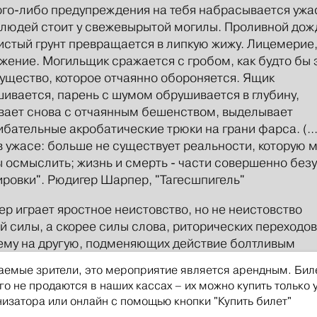
ого-либо предупреждения на тебя набрасывается ужа
 людей стоит у свежевырытой могилы. Проливной дож
стый грунт превращается в липкую жижу. Лицемерие
ение. Могильщик сражается с гробом, как будто бы 
ущество, которое отчаянно обороняется. Ящик
ивается, парень с шумом обрушивается в глубину,
ает снова с отчаянным бешенством, выделывает
бательные акробатические трюки на грани фарса. (...
в ужасе: больше не существует реальности, которую 
 осмыслить; жизнь и смерть - части совершенно без
ровки". Рюдигер Шарпер, "Тагесшпигель"
ер играет яростное неистовство, но не неистовство
й силы, а скорее силы слова, риторических переходов
ему на другую, подменяющих действие болтливым
онством. "Суматоха и траливали" -так называет он св
аемые зрители, это мероприятие является арендным. Бил
му, и в состоянии экстаза буйствует и носится по сцен
го не продаются в наших кассах – их можно купить только 
(так у немцев зовут шумного рыжего домового), напо
низатора или онлайн с помощью кнопки "Купить билет"
енного маменькиного сынка с уже поредевшей белок