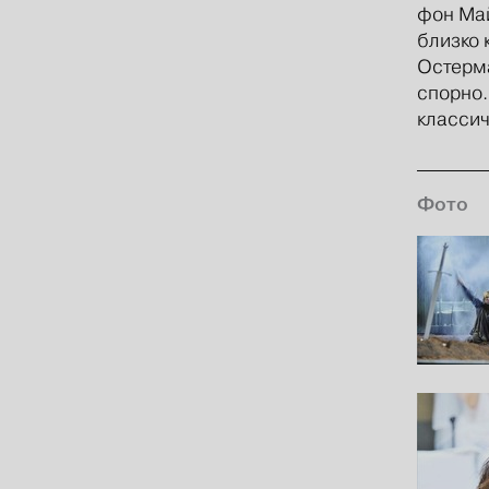
фон Май
близко 
Остерма
спорно.
классич
Фото