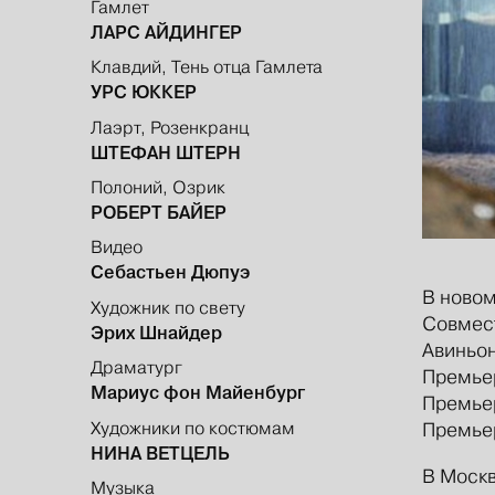
Гамлет
ЛАРС АЙДИНГЕР
Клавдий, Тень отца Гамлета
УРС ЮККЕР
Лаэрт, Розенкранц
ШТЕФАН ШТЕРН
Полоний, Озрик
РОБЕРТ БАЙЕР
Видео
Себастьен Дюпуэ
В ново
Художник по свету
Совмест
Эрих Шнайдер
Авиньо
Драматург
Премьер
Мариус фон Майенбург
Премьер
Художники по костюмам
Премьер
НИНА ВЕТЦЕЛЬ
В Москв
Музыка