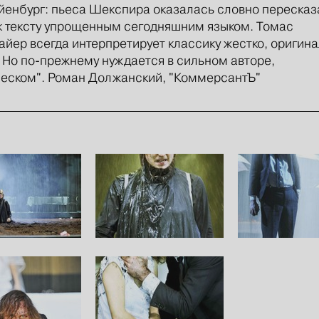
енбург: пьеса Шекспира оказалась словно пересказ
к тексту упрощенным сегодняшним языком. Томас
йер всегда интерпретирует классику жестко, оригина
 Но по-прежнему нуждается в сильном авторе,
еском". Роман Должанский, "КоммерсантЪ"