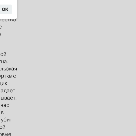
рвенца
OK
ей
чество
е
е
ной
тца.
ользкая
уртке с
щик
падает
зывает.
йчас
 в
 убит
ной
Новые