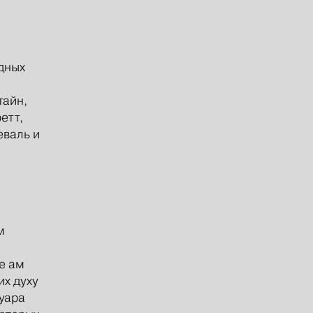
дных
тайн,
етт,
еваль и
м
е ам
х духу
уара