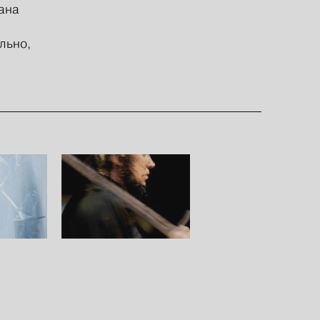
ана
льно,