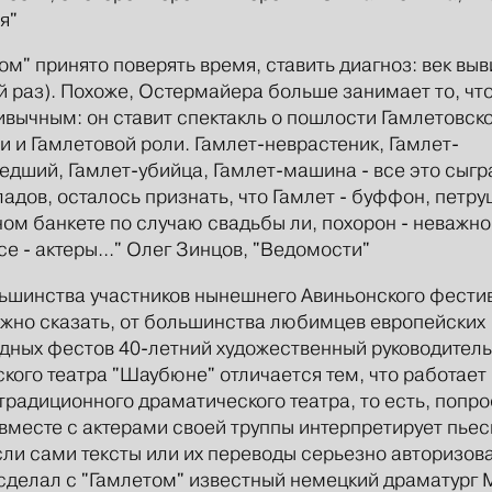
я"
ом" принято поверять время, ставить диагноз: век выв
й раз). Похоже, Остермайера больше занимает то, чт
ивычным: он ставит спектакль о пошлости Гамлетовск
и и Гамлетовой роли. Гамлет-неврастеник, Гамлет-
дший, Гамлет-убийца, Гамлет-машина - все это сыгр
ладов, осталось признать, что Гамлет - буффон, петру
ом банкете по случаю свадьбы ли, похорон - неважно:
все - актеры..." Олег Зинцов, "Ведомости"
ьшинства участников нынешнего Авиньонского фести
ожно сказать, от большинства любимцев европейских
дных фестов 40-летний художественный руководитель
кого театра "Шаубюне" отличается тем, что работает 
традиционного драматического театра, то есть, попро
 вместе с актерами своей труппы интерпретирует пьес
ли сами тексты или их переводы серьезно авторизов
 сделал с "Гамлетом" известный немецкий драматург 