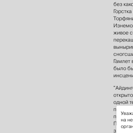
без как
Горстка
Торфяни
Изнемож
живое с
перекаш
вынырив
сногсши
Гамлет 
было бы
инсцени
"Айдинг
открыто
одной т
пустозв
Уваж
програм
на не
Пумукл 
орга
закормл