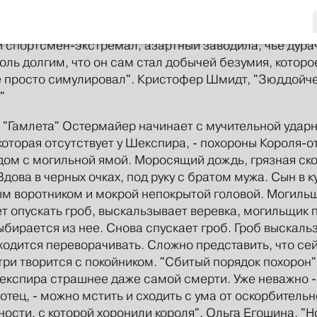
рой, вводящим в заблуждение набитым брюшком пе
ной, но опустившейся семьи, как принимающий гост
и спортсмен-экстремал, азартный заводила, чье дура
оль долгим, что он сам стал добычей безумия, которо
 просто симулировал". Кристофер Шмидт, "Зюддойч
"
 "Гамлета" Остермайер начинает с мучительной удар
которая отсутствует у Шекспира, - похороны Короля-о
дом с могильной ямой. Моросящий дождь, грязная ск
Вдова в черных очках, под руку с братом мужа. Сын в к
м воротником и мокрой непокрытой головой. Могиль
т опускать гроб, выскальзывает веревка, могильщик 
выбирается из нее. Снова спускает гроб. Гроб выскаль
ходится переворачивать. Сложно представить, что се
три творится с покойником. "Сбитый порядок похорон"
кспира страшнее даже самой смерти. Уже неважно -
 отец, - можно мстить и сходить с ума от оскорбитель
ости, с которой хоронили короля". Ольга Егошина, "