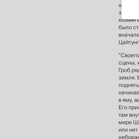
шевелю
зажиточ
хозяин 
было ст
вначале
Цайтунг
"Своего
сцены, 
Гроб ря
земля. 
подняты
начинае
в яму, 
Его при
там вну
мире Ше
или нет
небрежн