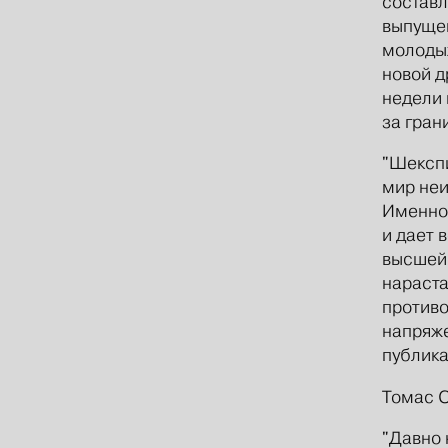
составл
выпущен
молодых
новой др
недели 
за гран
"Шекспи
мир неи
Именно 
и дает 
высшей 
нараста
противо
напряже
публика
Томас 
"Давно 