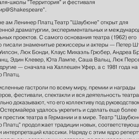
ля-школы "Территория" и фестиваля
ир@Shakespeare".
 ам Ленинер Платц Театр "Шаубюне" открыт для
енной драматургии, экспериментальных и междунаро
ьных проектов. С самого основания театра (1962) его
 писали знаменитые режиссеры и актеры — Петер Ш
Уилсон, Люк Бонди, Клаус Михаэль Грюбер, Андреа Бр
анц, Эдин Клевер, Юта Лампе, Саша Вальц, Люк Перс
другие — сначала на Халлешен Уфер, а с 1981 года на
 Платц.
сленные гастроли по всему миру, премии и награды
ров, фестивали, спектакли и вся деятельность театра
льно доказывают, что его коллективу под руководство
Остермайера удалось укрепить и сделать еще более
 престиж театра в Германии и в мире. Театр "Шаубюн
 Платц" продолжает традиции новых, соответствующи
 интерпретаций классики. Наряду с этим ядро реперт