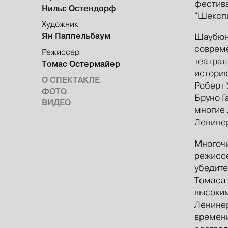
фестива
Нильс Остендорф
"Шексп
Художник
Ян Паппельбаум
Шаубюне
соврем
Режиссер
театрал
Томас Остермайер
историю
О СПЕКТАКЛЕ
Роберт 
ФОТО
Бруно Г
ВИДЕО
многие 
Ленинер
Многочи
режиссе
убедите
Томаса 
высоким
Ленинер
времени