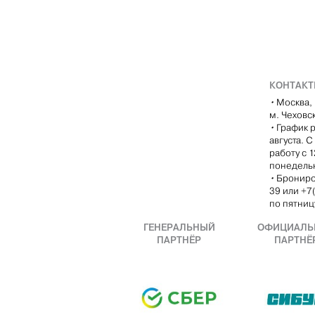
КОНТАК
•
Москва, 
м. Чеховс
•
График р
августа. 
работу с 
понедель
•
Брониро
39 или +7
по пятницу
ГЕНЕРАЛЬНЫЙ
ОФИЦИАЛЬ
ПАРТНЁР
ПАРТНЁ