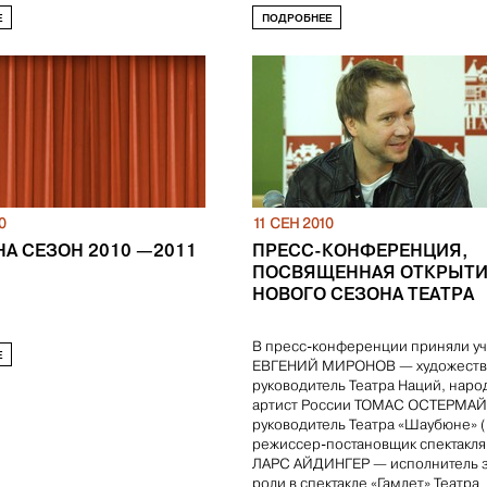
Е
ПОДРОБНЕЕ
0
11 СЕН 2010
А СЕЗОН 2010 —2011
ПРЕСС-КОНФЕРЕНЦИЯ,
ПОСВЯЩЕННАЯ ОТКРЫТ
НОВОГО СЕЗОНА ТЕАТРА
В пресс-конференции приняли уч
Е
ЕВГЕНИЙ МИРОНОВ — художест
руководитель Театра Наций, нар
артист России ТОМАС ОСТЕРМА
руководитель Театра «Шаубюне» 
режиссер-постановщик спектакля
ЛАРС АЙДИНГЕР — исполнитель з
роли в спектакле «Гамлет» Театра