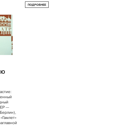
ПОДРОБНЕЕ
ИЮ
астие:
венный
одный
ЙЕР —
(Берлин),
 «Гамлет»
аглавной