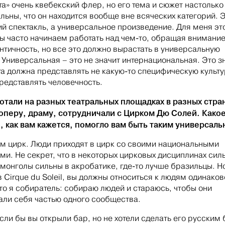
а» очень квебекский флер, но его тема и сюжет настолько
льны, что он находится вообще вне всяческих категорий. 
ий спектакль, а универсальное произведение. Для меня эт
ы часто начинаем работать над чем‑то, обращая внимание
нтичность, но все это должно вырастать в универсальную
 Универсальная – это не значит интернациональная. Это зн
та должна представлять не какую‑то специфическую культу
редставлять человечность.
отали на разных театральных площадках в разных стра
оперу, драму, сотрудничали с Цирком Дю Солей. Како
, как вам кажется, помогло вам быть таким универсал
м цирк. Люди приходят в цирк со своими национальными
ми. Не секрет, что в некоторых цирковых дисциплинах сил
 монголы сильны в акробатике, где‑то лучше бразильцы. Н
в Cirque du Soleil, вы должны относиться к людям одинаков
что я собиратель: собираю людей и стараюсь, чтобы они
али себя частью одного сообщества.
если бы вы открыли бар, но не хотели сделать его русским