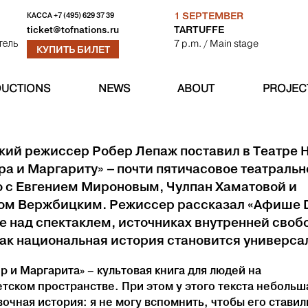
1 SEPTEMBER
КАССА
+7 (495) 629 37 39
TARTUFFE
ticket@tofnations.ru
7 p.m.
/ Main stage
тель
КУПИТЬ БИЛЕТ
UCTIONS
NEWS
ABOUT
PROJEC
кий режиссер Робер Лепаж поставил в Театре 
ра и Маргариту»
почти пятичасовое театральн
–
о с Евгением Мироновым, Чулпан Хаматовой и
ом Вержбицким. Режиссер рассказал «Афише D
е над спектаклем, источниках внутренней своб
как национальная история становится универса
р и Маргарита» – культовая книга для людей на
тском пространстве. При этом у этого текста небольш
очная история: я не могу вспомнить, чтобы его ставил