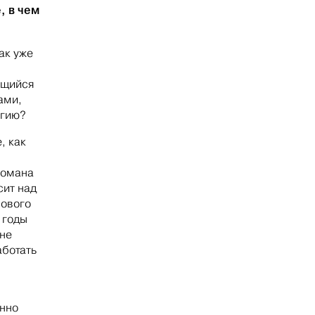
, в чем
ак уже
ющийся
ами,
агию?
, как
романа
сит над
нового
 годы
 не
аботать
енно