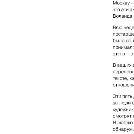
Москву –
что эти а
Воланда 
Всю неде
постарше
было то,
понимал:
этого – 
В ваших 
перевопл
тексте, 
отношени
Эти пять
за люди 
художник
смотрят 
Я люблю 
обнаружи