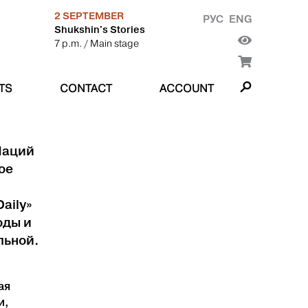
2 SEPTEMBER
РУС
ENG
Shukshin's Stories
7 p.m.
/ Main stage
TS
CONTACT
ACCOUNT
Наций
ое
aily»
оды и
льной.
ая
и,