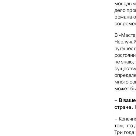
молодым,
дело про
романа о
современ
В «Масте
Неслучайн
путешест
состояни
не знаю,
существу
определе
много со
может бы
– В ваше
стране. 
– Конечн
том, что
Три года