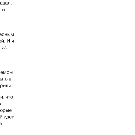
азал,
, и
ресным
й. И я
 из
таемом
ыть в
орили.
и, что
к
торые
й идеи.
в