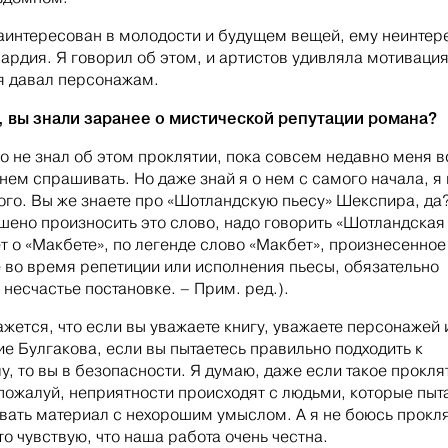
аинтересован в молодости и будущем вещей, ему неинтер
вардия. Я говорил об этом, и артистов удивляла мотивация
я давал персонажам.
, вы знали заранее о мистической репутации романа?
го не знал об этом проклятии, пока совсем недавно меня в
 нем спрашивать. Но даже знай я о нем с самого начала, я
ого. Вы же знаете про «Шотландскую пьесу» Шекспира, да
шено произносить это слово, надо говорить «Шотландская
ет о «Макбете», по легенде слово «Макбет», произнесенное
е во время репетиции или исполнения пьесы, обязательно
 несчастье постановке. – Прим. ред.).
ажется, что если вы уважаете книгу, уважаете персонажей 
е Булгакова, если вы пытаетесь правильно подходить к
у, то вы в безопасности. Я думаю, даже если такое прокля
, пожалуй, неприятности происходят с людьми, которые пы
вать материал с нехорошим умыслом. А я не боюсь прокля
то чувствую, что наша работа очень честна.