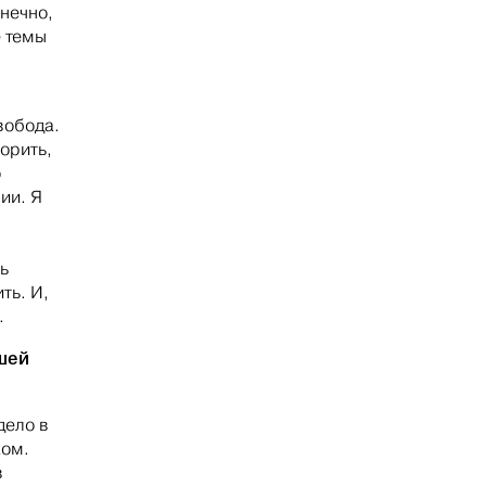
нечно,
е темы
вобода.
ворить,
о
ии. Я
ь
ть. И,
.
ашей
дело в
ком.
в