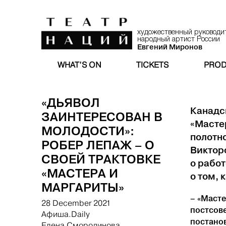
художественный руководи
народный артист России
Евгений Миронов
WHAT’S ON
TICKETS
PROD
«ДЬЯВОЛ
Канадс
ЗАИНТЕРЕСОВАН В
«Масте
МОЛОДОСТИ»:
полотн
РОБЕР ЛЕПАЖ – О
Виктор
СВОЕЙ ТРАКТОВКЕ
о работ
«МАСТЕРА И
о том, 
МАРГАРИТЫ»
– «Масте
28 December 2021
постсове
Афиша.Daily
постанов
Елена Смородинова