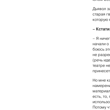
Дьявол з
старая г
которую 
– Кстати
– Я ниче
начали о
боюсь эт
не разре
(речь ид
театре н
принесет
Но мне к
намерени
материал
есть, то
использо
Потому ч