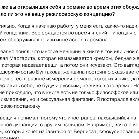
о же вы открыли для себя в романе во время этих обсу
яло ли это на вашу режиссерскую концепцию?
ильно. Когда я начинаю работу, у меня есть какие‑то идеи
й концепции. Все рождается во время чтений – иногда я с
ем обнаруживал те или иные аспекты романа.
незапно понял, что многие женщины в книге в той или иной 
олая Маргарита, которая намазывается кремом, бедная ж
, которая надевает вещи, а потом они исчезают. Это выгля
 одержимостью Булгакова: женщина постоянно оказывает
онечно, есть разные измерения романа, которых я никогда 
дставить себе, не будучи русским, не живя в это время. Н
 не приходило, что в книге есть не только философское или
 измерения, но и сексуальная фантазия. Я постарался вкл
в свою постановку.
 вещи я понимал, потому что иностранец, находящийся на
нной дистанции, с другим взглядом. Например, вся эта ис
, который хочет избавиться от Берлиоза, сфокусировавш
здомном.