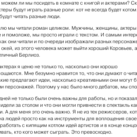
 можем ли мы посидеть в комнате с книгой и актерами? Ск
ктеры будут играть разные роли: кот не всегда будет котом
будут читать разные люди.
лю мы читали роман целиком. Мужчины, женщины, актеры
 и помоложе, мы просто играли с текстом. И самым инте
 как они читали и по очереди изображали разных персонаже
 окей, из этого человека может выйти хороший Коровьев, а
отличный Берлиоз.
актерах я ценю не только то, насколько они хорошо
ощаются. Мне безумно нравится то, что они думают о чи
какие предлагают идеи, насколько креативными они могут б
и персонажей. Поэтому у нас было много дебатов, мы сп
 дней не только были очень важны для работы, но и показал
сидели за столом и что они могли привнести в спектакль ка
и. А для меня это очень важно. Я не из тех режиссеров, ко
на людей просто как на инструменты для воплощения свое
работать с кипящим котлом идей артистов и в конце концо
вать, кто кого может сыграть. Это превосходно.