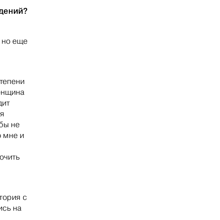
ждений?
, но еще
степени
енщина
дит
ся
бы не
о мне и
ючить
тория с
ись на