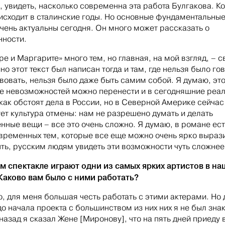
 увидеть, насколько современна эта работа Булгакова. Ко
исходит в сталинские годы. Но основные фундаментальны
чень актуальны сегодня. Он много может рассказать о
ности.
ре и Маргарите» много тем, но главная, на мой взгляд, – с
о этот текст был написан тогда и там, где нельзя было го
вовать, нельзя было даже быть самим собой. Я думаю, эт
е невозможностей можно перенести и в сегодняшние реал
 как обстоят дела в России, но в Северной Америке сейчас
ет культура отмены: нам не разрешено думать и делать
нные вещи – все это очень сложно. Я думаю, в романе ест
временных тем, которые все еще можно очень ярко вырази
ть, русским людям увидеть эти возможности чуть сложнее
м спектакле играют одни из самых ярких артистов в н
Каково вам было с ними работать?
о, для меня большая честь работать с этими актерами. Но 
 до начала проекта с большинством из них них я не был зна
 назад я сказал Жене [Миронову], что на пять дней приеду 