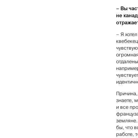
– Вы час
не канад
отражае
– Я хотел
квебекец
чувствую
огромная
отдалены 
например
чувствуе
идентичн
Причина, 
знаете, 
и все пр
француза
земляне.
бы, что в
работе, 