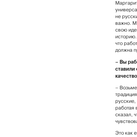
Маргарит
универса
не русск
важно. М
свою иде
историю.
что рабо
должна п
– Вы раб
ставили 
качество
– Возьме
традиция
русские,
работая 
сказал, 
чувствов
Это как 