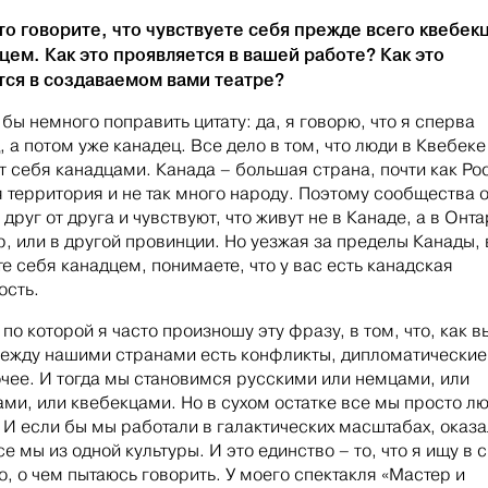
то говорите, что чувствуете себя прежде всего квебек
цем. Как это проявляется в вашей работе? Как это
тся в создаваемом вами театре?
 бы немного поправить цитату: да, я говорю, что я сперва
, а потом уже канадец. Все дело в том, что люди в Квебеке
т себя канадцами. Канада – большая страна, почти как Ро
 территория и не так много народу. Поэтому сообщества 
друг от друга и чувствуют, что живут не в Канаде, а в Онта
, или в другой провинции. Но уезжая за пределы Канады,
те себя канадцем, понимаете, что у вас есть канадская
ость.
по которой я часто произношу эту фразу, в том, что, как в
между нашими странами есть конфликты, дипломатические
очее. И тогда мы становимся русскими или немцами, или
ми, или квебекцами. Но в сухом остатке все мы просто лю
 И если бы мы работали в галактических масштабах, оказ
се мы из одной культуры. И это единство – то, что я ищу в 
то, о чем пытаюсь говорить. У моего спектакля «Мастер и