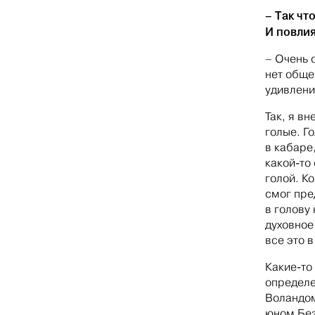
– Так чт
И повли
– Очень с
нет обще
удивлени
Так, я в
голые. Г
в кабаре
какой‑то
голой. К
смог пре
в голову
духовное
все это 
Какие‑то
определе
Воландом
юном Бе