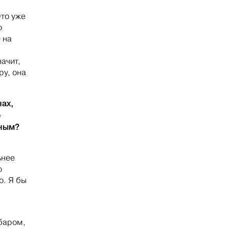
Это уже
о
 на
ачит,
ру, она
нах,
е
ьным?
ьнее
о
о. Я бы
 баром,