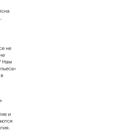
есна
,
се не
 не
? Нам
 пьеса»
 в
и
тие и
таются
тия.