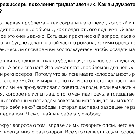
режиссеры поколения тридцатилетних. Как вы думаете
?
, первая проблема – как сократить этот текст, который и т
дит привычные объемы, как подогнать его под нужный вам
се это очень важно. Есть еще практический вопрос, каса
то вы будете делать с этой частью романа, какими средств
еническим словарем вы воспользуетесь, чтобы создать м
тавить спектакль, нужно убедиться, что у вас есть видение
ать. А если его нет? Это может стать проблемой для новых
й режиссеров. Потому что вы понимаете колоссальность 
, это не «Война и мир», но почти, и эта ответственность ви
если вы не прочувствовали советские годы, если вы часть 
я, которое не испытывало то, о чем идет речь, а тридцатые
нь особенным периодом советской истории, то вы можете
утри себя некой свободы, которая даст вам разрешение р
атериалом. Я смог найти в себе эту свободу.
округ вопроса о том, вправе ли мы говорить о том, чего не
, всегда много разговоров. Все это мешает людям, особ