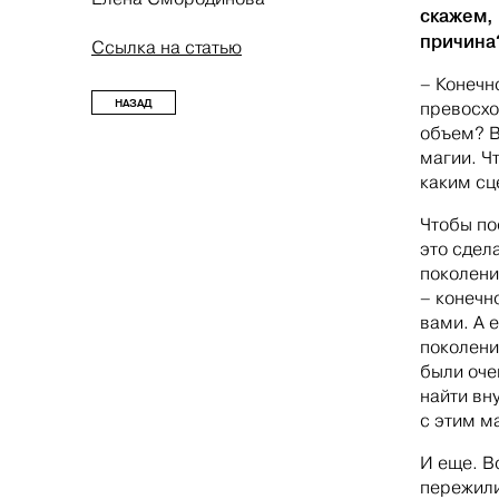
скажем, 
причина
Ссылка на статью
– Конечно
НАЗАД
превосхо
объем? В
магии. Ч
каким сц
Чтобы пос
это сдел
поколени
– конечно
вами. А 
поколени
были оче
найти вн
с этим м
И еще. В
пережили