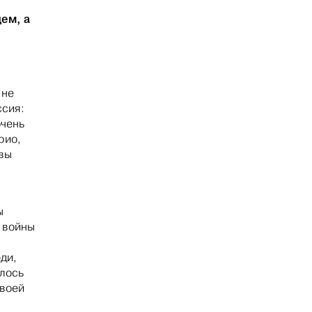
цем, а
 не
ссия:
очень
рио,
 вы
ы
 войны
ди,
алось
своей