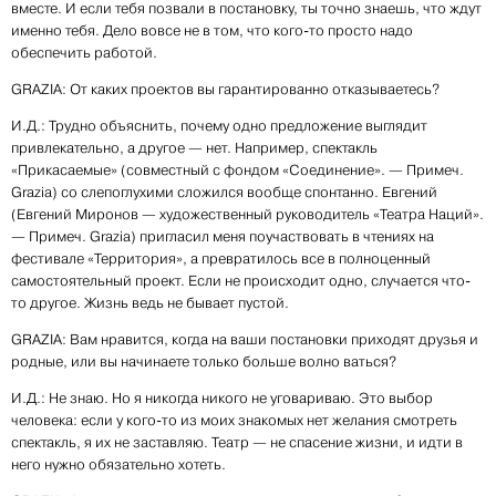
вместе. И если тебя позвали в постановку, ты точно знаешь, что ждут
именно тебя. Дело вовсе не в том, что кого-то просто надо
обеспечить работой.
GRAZIA: От каких проектов вы гарантированно отказы­ваетесь?
И.Д.: Трудно объяснить, почему одно предложение выглядит
привлекательно, а другое — нет. Например, спектакль
«Прикасаемые» (совместный с фондом «Соединение». — Примеч.
Grazia) со слепоглухими сложился вообще спонтанно. Евгений
(Евгений Миронов — художественный руководитель «Театра Наций».
— Примеч. Grazia) пригласил меня поучаствовать в чтениях на
фестивале «Территория», а превратилось все в полноценный
самостоятельный проект. Если не происходит одно, случается что-
то другое. Жизнь ведь не бывает пустой.
GRAZIA: Вам нравится, когда на ваши постановки приходят друзья и
родные, или вы начинаете только больше волно­ ваться?
И.Д.: Не знаю. Но я никогда никого не уговариваю. Это выбор
человека: если у кого-то из моих знакомых нет желания смотреть
спектакль, я их не заставляю. Театр — не спасение жизни, и идти в
него нужно обязательно хотеть.