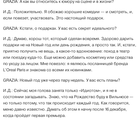
GRAZIA: А как вы относитесь к юмору на сцене и в жизни?
И.Д.: Положительно. Я обожаю хорошие комедии — и смотреть, и,
если повезет, участвовать. Это настоящий подарок.
GRAZIA: Кстати, о подарках. У вас есть секрет идеального?
И.Д.: Думаю, хорош тот, который сделан вовремя. Здорово дарить
подарки не на Новый год или день рождения, а просто так. И, кстати,
приятно получить не вещь, а какое-то вдохновение: поход в театр
или поездку куда-то. Еще можно добавить косметику или средства
по уходу за лицом. Мне повезло: я являюсь посланницей бренда
L’Oreal Paris и знакома со всеми их новинками.
GRAZIA: Новый год уже через пару недель. У вас есть планы?
И.Д.: Сейчас моя голова занята только «Идиотом», и я не в
состоянии загадывать. Знаю, что на Рождество буду в Вильнюсе —
но только потому, что так происходит каждый год. Как говорится,
меню давно известно. Думать об этом я начну после 16 декабря,
когда пройдет первая премьера.