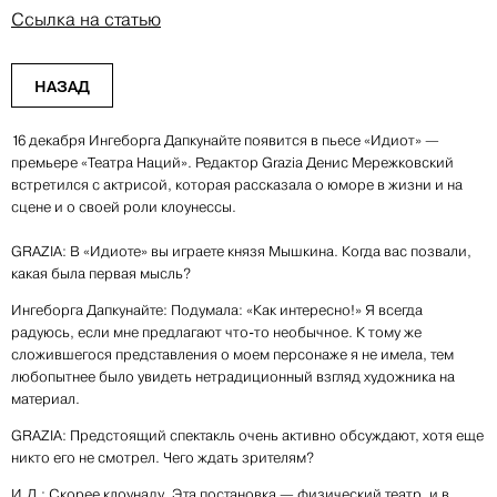
Ссылка на статью
НАЗАД
16 декабря Ингеборга Дапкунайте появится в пьесе «Идиот» —
премьере «Театра Наций». Редактор Grazia Денис Мережковский
встретился с актрисой, которая рассказала о юморе в жизни и на
сцене и о своей роли клоунессы.
GRAZIA: В «Идиоте» вы играете князя Мышкина. Когда вас позвали,
какая была первая мысль?
Ингеборга Дапкунайте: Подумала: «Как интересно!» Я всегда
радуюсь, если мне предлагают что-то необычное. К тому же
сложившегося представления о моем персонаже я не имела, тем
любопытнее было увидеть нетрадиционный взгляд художника на
материал.
GRAZIA: Предстоящий спектакль очень активно обсуждают, хотя еще
никто его не смотрел. Чего ждать зрителям?
И.Д.: Скорее клоунаду. Эта постановка — физический театр, и в