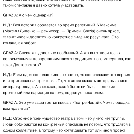
таком спектакле я давно хотела участвовать.
GRAZIA: А о чем сценарий?
И.Д.: Вся история создается во время репетиций. У Максима
(Максим Диденко — режиссер. — Примеч. Grazia) очень яркое,
талантливое и достаточно конкретное видение результата. Это
командная работа.
GRAZIA: Спектакль довольно необычный. А как вы относи­ тесь к
современным интерпретациям такого традицион­ ного материала, как
текст Достоевского?
И.Д.: Если сделано талантливо, не важно, «каноническая» это версия
или оригинальная трактовка. То, что хотел сказать автор, выясняют
литературоведы. А спектакль, какой бы он ни был, — одно из
прочтений или вариация на тему, поднятую писателем.
GRAZIA: Это уже ваша третья пьеса в «Театре Наций». Чем площадка
вам нравится?
И.Д.: Огромное преимущество театра в том, что у него нет труппы.
Люди собираются на конкретный спектакль не потому, что трудятся в
одном коллективе, а потому, что хотят делать тот или иной проект