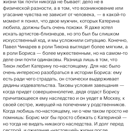
жизни так почти никогда не бывает: дело не в
физической разности, а в том, что возникновение или
угасание чувства не зависит от человека, — в какой-то
момент я понял, что двое мужчин, которых Катерина
любила, должны быть очень похожи. Я даже хотел
искать артистов-близнецов, но это был бы слишком
искусственный ход, и мы усложнили ситуацию. Конечно,
Павел Чинарев в роли Тихона выглядит более мягким, а
в роли Бориса — более мужественным, но на самом-то
деле они почти одинаковы. Разница лишь в том, что
Тихон любит Катерину по-настоящему. Для нас было
очень интересно разобраться в истории Бориса: ему
есть ради чего страдать, он стоически выдерживает
дядины издевательства. Таковы условия завещания —
когда придет совершеннолетие, дядя отдаст Борису
причитающееся ему наследство и он уедет в Москву, к
своей сестре, живущей на попечении у родственников.
Когда любишь по-настоящему, ни о чем таком просто не
помнишь: Борис мог бы просто сбежать с Катериной —
но тогда не видать никакого наследства. И долг перед
сестрой, и ожидание «настоящей» жизни после