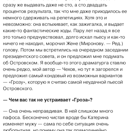
сразу же выдавать даже не сто, а сто двадцать
процентов результата, так что мне даже приходилось ее
немного сдерживать на репетициях. Хотя это и
невозможно: она вспыхивает, как зажигалка, и выдает
какие-то фантастические ходы. Пару лет назад я все
это только предчувствовал, долго искал пьесу и как-то
ничего не находил, морочил Жене (Миронову. — Ред.)
голову. Потом мы встретились на очередном заседании
президентского совета, и он предложил мне подумать
об Островском. Я вообще-то этого драматурга ставлю
очень редко, мой автор — Чехов, но тут я загорелся и
предложил самый кондовый из возможных вариантов
— «Грозу», которую я считаю самой неудачной пьесой
Островского.
— Чем вас так не устраивает «Гроза»?
— Она очень неправдивая. В ней слишком много
пафоса. Бесконечно чистая вроде бы Катерина
изменяет мужу — сама по себе ситуация очень
любопытная, но почему она так прямолинейно