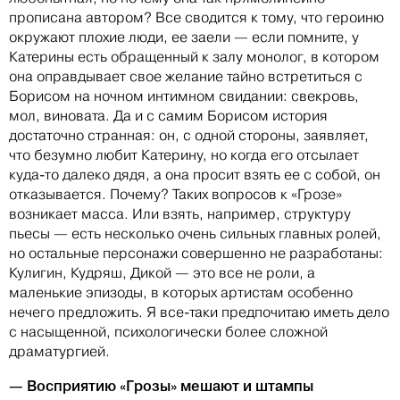
прописана автором? Все сводится к тому, что героиню
окружают плохие люди, ее заели — если помните, у
Катерины есть обращенный к залу монолог, в котором
она оправдывает свое желание тайно встретиться с
Борисом на ночном интимном свидании: свекровь,
мол, виновата. Да и с самим Борисом история
достаточно странная: он, с одной стороны, заявляет,
что безумно любит Катерину, но когда его отсылает
куда-то далеко дядя, а она просит взять ее с собой, он
отказывается. Почему? Таких вопросов к «Грозе»
возникает масса. Или взять, например, структуру
пьесы — есть несколько очень сильных главных ролей,
но остальные персонажи совершенно не разработаны:
Кулигин, Кудряш, Дикой — это все не роли, а
маленькие эпизоды, в которых артистам особенно
нечего предложить. Я все-таки предпочитаю иметь дело
с насыщенной, психологически более сложной
драматургией.
— Восприятию «Грозы» мешают и штампы