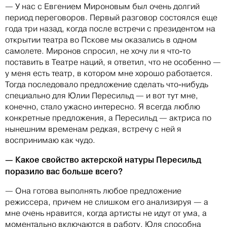
— У нас с Евгением Мироновым был очень долгий
период переговоров. Первый разговор состоялся еще
года три назад, когда после встречи с президентом на
открытии театра во Пскове мы оказались в одном
самолете. Миронов спросил, не хочу ли я что-то
поставить в Театре наций, я ответил, что не особенно —
у меня есть театр, в котором мне хорошо работается.
Тогда последовало предложение сделать что-нибудь
специально для Юлии Пересильд — и вот тут мне,
конечно, стало ужасно интересно. Я всегда люблю
конкретные предложения, а Пересильд — актриса по
нынешним временам редкая, встречу с ней я
воспринимаю как чудо.
— Какое свойство актерской натуры Пересильд
поразило вас больше всег
о?
— Она готова выполнять любое предложение
режиссера, причем не слишком его анализируя — а
мне очень нравится, когда артисты не идут от ума, а
моментально включаются в работу. Юля способна