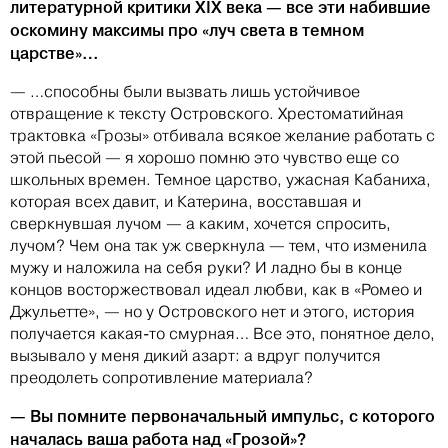
литературной критики XIX века — все эти набившие
оскомину максимы про «луч света в темном
царстве»…
— …способны были вызвать лишь устойчивое
отвращение к тексту Островского. Хрестоматийная
трактовка «Грозы» отбивала всякое желание работать с
этой пьесой — я хорошо помню это чувство еще со
школьных времен. Темное царство, ужасная Кабаниха,
которая всех давит, и Катерина, восставшая и
сверкнувшая лучом — а каким, хочется спросить,
лучом? Чем она так уж сверкнула — тем, что изменила
мужу и наложила на себя руки? И ладно бы в конце
концов восторжествовал идеал любви, как в «Ромео и
Джульетте», — но у Островского нет и этого, история
получается какая-то смурная… Все это, понятное дело,
вызывало у меня дикий азарт: а вдруг получится
преодолеть сопротивление материала?
— Вы помните первоначальный импульс, с которого
началась ваша работа над «Грозой»?