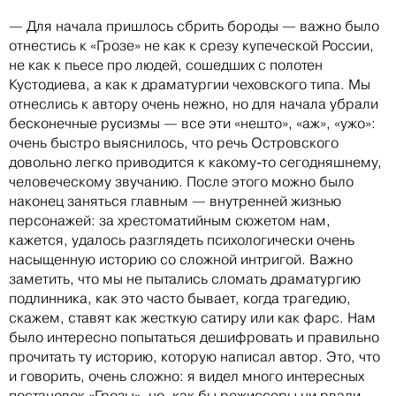
— Для начала пришлось сбрить бороды — важно было
отнестись к «Грозе» не как к срезу купеческой России,
не как к пьесе про людей, сошедших с полотен
Кустодиева, а как к драматургии чеховского типа. Мы
отнеслись к автору очень нежно, но для начала убрали
бесконечные русизмы — все эти «нешто», «аж», «ужо»:
очень быстро выяснилось, что речь Островского
довольно легко приводится к какому-то сегодняшнему,
человеческому звучанию. После этого можно было
наконец заняться главным — внутренней жизнью
персонажей: за хрестоматийным сюжетом нам,
кажется, удалось разглядеть психологически очень
насыщенную историю со сложной интригой. Важно
заметить, что мы не пытались сломать драматургию
подлинника, как это часто бывает, когда трагедию,
скажем, ставят как жесткую сатиру или как фарс. Нам
было интересно попытаться дешифровать и правильно
прочитать ту историю, которую написал автор. Это, что
и говорить, очень сложно: я видел много интересных
постановок «Грозы», но, как бы режиссеры ни рвали