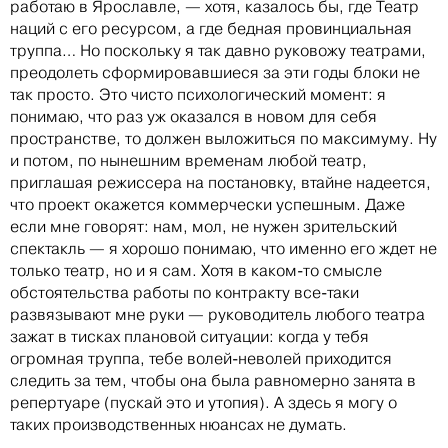
работаю в Ярославле, — хотя, казалось бы, где Театр
наций с его ресурсом, а где бедная провинциальная
труппа… Но поскольку я так давно руковожу театрами,
преодолеть сформировавшиеся за эти годы блоки не
так просто. Это чисто психологический момент: я
понимаю, что раз уж оказался в новом для себя
пространстве, то должен выложиться по максимуму. Ну
и потом, по нынешним временам любой театр,
приглашая режиссера на постановку, втайне надеется,
что проект окажется коммерчески успешным. Даже
если мне говорят: нам, мол, не нужен зрительский
спектакль — я хорошо понимаю, что именно его ждет не
только театр, но и я сам. Хотя в каком-то смысле
обстоятельства работы по контракту все-таки
развязывают мне руки — руководитель любого театра
зажат в тисках плановой ситуации: когда у тебя
огромная труппа, тебе волей-неволей приходится
следить за тем, чтобы она была равномерно занята в
репертуаре (пускай это и утопия). А здесь я могу о
таких производственных нюансах не думать.