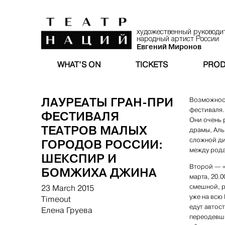
художественный руководи
народный артист России
Евгений Миронов
WHAT’S ON
TICKETS
PROD
ЛАУРЕАТЫ ГРАН-ПРИ
Возможност
фестиваля. 
ФЕСТИВАЛЯ
Они очень р
ТЕАТРОВ МАЛЫХ
драмы, Аль
сложной ди
ГОРОДОВ РОССИИ:
между рода
ШЕКСПИР И
Второй — «
БОМЖИХА ДЖИНА
марта, 20.
смешной, р
23 March 2015
уже на всю
Timeout
едут автос
Елена Груева
переодевши