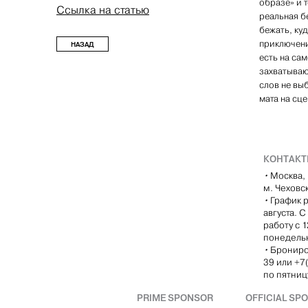
образе» и т
Ссылка на статью
реальная б
бежать, куд
приключени
НАЗАД
есть на са
захватываю
слов не вы
мата на сц
КОНТАК
•
Москва, 
м. Чеховс
•
График р
августа. 
работу с 
понедель
•
Брониро
39 или +7
по пятницу
PRIME SPONSOR
OFFICIAL SP