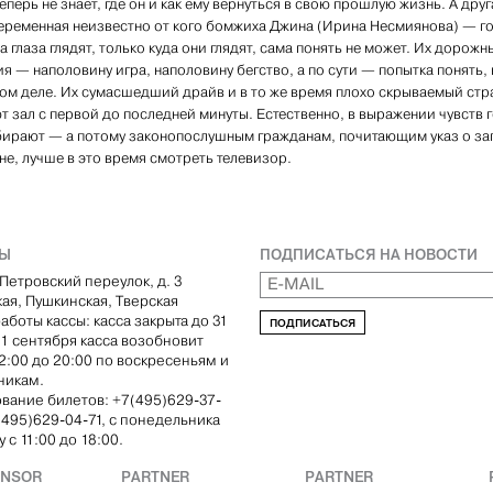
еперь не знает, где он и как ему вернуться в свою прошлую жизнь. А дру
еременная неизвестно от кого бомжиха Джина (Ирина Несмиянова) — г
а глаза глядят, только куда они глядят, сама понять не может. Их дорожн
я — наполовину игра, наполовину бегство, а по сути — попытка понять, 
мом деле. Их сумасшедший драйв и в то же время плохо скрываемый стр
т зал с первой до последней минуты. Естественно, в выражении чувств 
бирают — а потому законопослушным гражданам, почитающим указ о за
ене, лучше в это время смотреть телевизор.
ТЫ
ПОДПИСАТЬСЯ НА НОВОСТИ
Петровский переулок, д. 3
кая, Пушкинская, Тверская
аботы кассы: касса закрыта до 31
ПОДПИСАТЬСЯ
С 1 сентября касса возобновит
12:00 до 20:00 по воскресеньям и
никам.
вание билетов: +7(495)629-37-
(495)629-04-71, с понедельника
 с 11:00 до 18:00.
ONSOR
PARTNER
PARTNER