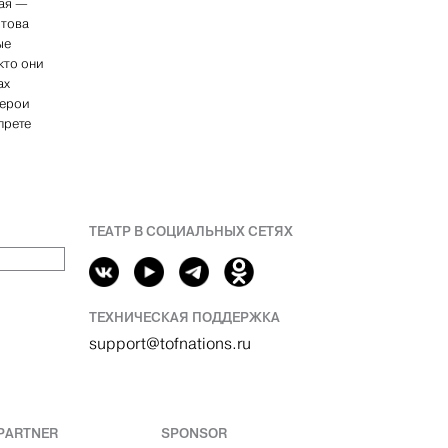
гая —
отова
ые
кто они
ах
герои
прете
ТЕАТР В СОЦИАЛЬНЫХ СЕТЯХ
ТЕХНИЧЕСКАЯ ПОДДЕРЖКА
support@tofnations.ru
PARTNER
SPONSOR