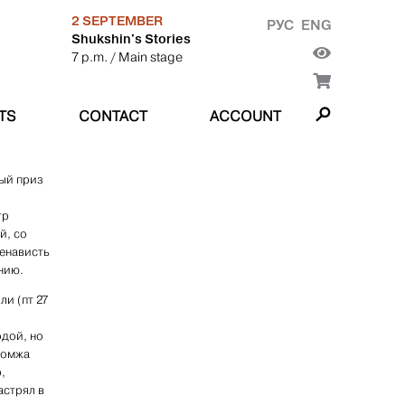
2 SEPTEMBER
РУС
ENG
Shukshin's Stories
7 p.m.
/ Main stage
TS
CONTACT
ACCOUNT
ный приз
тр
й, со
енависть
нию.
и (пт 27
и
одой, но
бомжа
,
астрял в