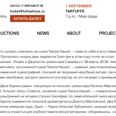
1 SEPTEMBER
КАССА
+7 (495) 629 37 39
TARTUFFE
ticket@tofnations.ru
7 p.m.
/ Main stage
тель
КУПИТЬ БИЛЕТ
UCTIONS
NEWS
ABOUT
PROJEC
ь сыграть спектакль на сцене Театра Наций — сама по себе и есть глав
Пропускать показы двух лауреатов Гран-при в этом году точно не стоит.
азные: «Ромео и Джульетта» режиссера Сакаева (чт 26 марта, 20.00, теа
метьевск, на основной сцене Театра Наций) — шумный, многонаселенны
намичной сценографией, похожий на творимый недобрый ритуал, где н
ми неизбывна, где дети приносятся в жертву, но это не ведет к примире
Двое бедных румын, говорящих по-польски» режиссера Евгения Марчелл
00, Тильзит-театр, Советск, на малой сцене Театра Наций) — гомерическ
азыгранный на четырех стульях трагифарс по замечательной пьесе мол
 Европу знаменитой польской драматургессы Дороты Масловской. Два 
топом неведомо куда. Один — Парха (Николай Зуборенко), модный актер
йся в лохмотья для клубной тематической вечеринки, обкурившись, «з