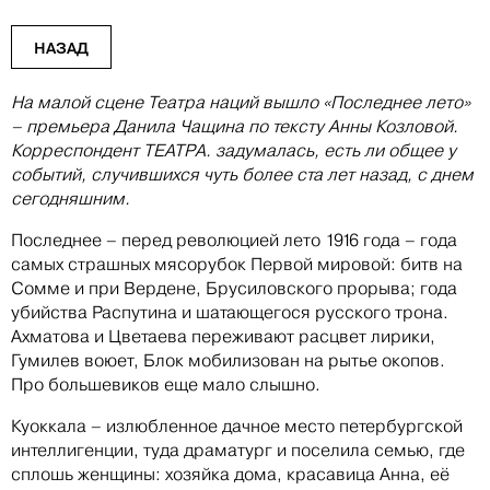
НАЗАД
На малой сцене Театра наций вышло «Последнее лето»
– премьера Данила Чащина по тексту Анны Козловой.
Корреспондент ТЕАТРА. задумалась, есть ли общее у
событий, случившихся чуть более ста лет назад, с днем
сегодняшним.
Последнее – перед революцией лето 1916 года – года
самых страшных мясорубок Первой мировой: битв на
Сомме и при Вердене, Брусиловского прорыва; года
убийства Распутина и шатающегося русского трона.
Ахматова и Цветаева переживают расцвет лирики,
Гумилев воюет, Блок мобилизован на рытье окопов.
Про большевиков еще мало слышно.
Куоккала – излюбленное дачное место петербургской
интеллигенции, туда драматург и поселила семью, где
сплошь женщины: хозяйка дома, красавица Анна, её