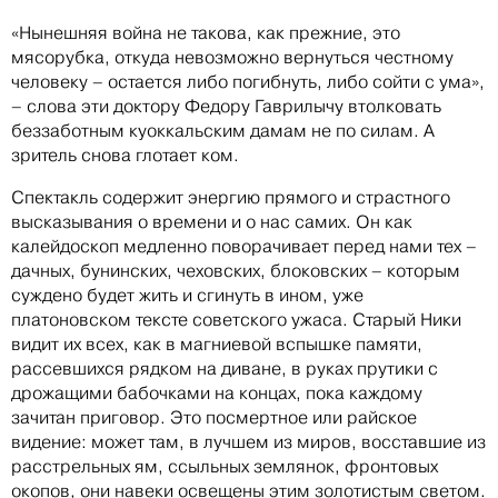
«Нынешняя война не такова, как прежние, это
мясорубка, откуда невозможно вернуться честному
человеку – остается либо погибнуть, либо сойти с ума»,
– слова эти доктору Федору Гаврилычу втолковать
беззаботным куоккальским дамам не по силам. А
зритель снова глотает ком.
Спектакль cодержит энергию прямого и страстного
высказывания о времени и о нас самих. Он как
калейдоскоп медленно поворачивает перед нами тех –
дачных, бунинских, чеховских, блоковских – которым
суждено будет жить и сгинуть в ином, уже
платоновском тексте советского ужаса. Старый Ники
видит их всех, как в магниевой вспышке памяти,
рассевшихся рядком на диване, в руках прутики с
дрожащими бабочками на концах, пока каждому
зачитан приговор. Это посмертное или райское
видение: может там, в лучшем из миров, восставшие из
расстрельных ям, ссыльных землянок, фронтовых
окопов, они навеки освещены этим золотистым светом.