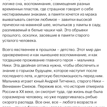
логике сна, воспоминания, совмещения разных
временных пластов, где страшное говорит о себе
нестираемыми знаками, а памяти хочется из мрака
выхватывать светом любимое – завитки высокой
прически на маминой шее, мотыльков у лампы в саду,
разливаемый в белые чашки чай. Это обрывки
прошлого, осколки, засевшие в памяти старого
усталого человека.
Всего явственнее в прошлом – детство. Этот мир дан
одновременно и как нынешнее воспоминание, и как
тогдашнее проживание главного героя – мальчика
Ники. Эта двойная оптика нужна, чтобы обеспечить и
знание о горьком будущем, которое наступит после
последнего лета, и детскую беспомощность перед ним.
Мальчика играет юный Андрей Титченко, старого Ники –
Вениамин Смехов. Пережив все, что история отмерила
России в ХХ веке, он смотрит туда, где жизнь еще была
соразмерна человеку, но уже подергивалась рябью
скорого распада. Все они, все – любого возраста и