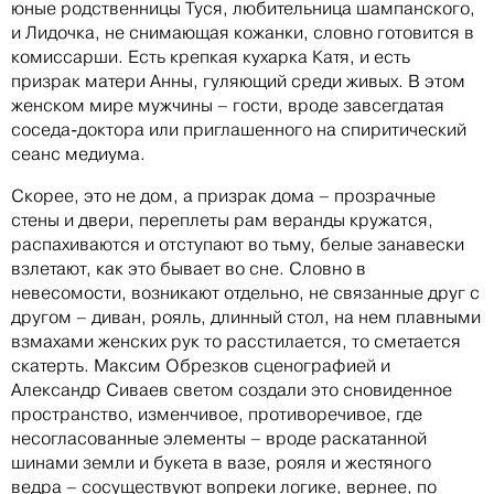
юные родственницы Туся, любительница шампанского,
и Лидочка, не снимающая кожанки, словно готовится в
комиссарши. Есть крепкая кухарка Катя, и есть
призрак матери Анны, гуляющий среди живых. В этом
женском мире мужчины – гости, вроде завсегдатая
соседа-доктора или приглашенного на спиритический
сеанс медиума.
Скорее, это не дом, а призрак дома – прозрачные
стены и двери, переплеты рам веранды кружатся,
распахиваются и отступают во тьму, белые занавески
взлетают, как это бывает во сне. Словно в
невесомости, возникают отдельно, не связанные друг с
другом – диван, рояль, длинный стол, на нем плавными
взмахами женских рук то расстилается, то сметается
скатерть. Максим Обрезков сценографией и
Александр Сиваев светом создали это сновиденное
пространство, изменчивое, противоречивое, где
несогласованные элементы – вроде раскатанной
шинами земли и букета в вазе, рояля и жестяного
ведра – сосуществуют вопреки логике, вернее, по