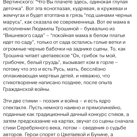
Вертинского: “Что Вы плачете здесь, одинокая глупая
деточка”. Вот эта ясноглазая, кудрявая, в кружевах и
жемчугах и будет втоптана в грязь “под шинами черных
марусь”, как сказала ее современница. Вот ее мама в
исполнении Людмилы Трошиной – буквально из
“Вишневого сада” – “покойная мама в белом платье
идет по саду”, только от сада остались голые ветки и
огромные черные бабочки на заднике сцены. То, как
Трошина читает цветаевское “Ох, грибок ты мой,
грибочек, белый груздь”, вызывает ком в горле –
потому что это и есть Русь, мать, бесслёзно
оплакивающая мертвых детей, и неважно, что
стихотворение написано позднее, после опыта
Гражданской войны.
Эти две стихии – поэзия и война – и есть ядро
спектакля. Пусть немного наивно и прямолинейно,
поданные как традиционный дачный конкурс стихов, а
затем предсказание на картах, звучат со сцены сначала
стихи Серебряного века, потом – сведения о судьбе
авторов. Герои спорят о Цветаевой и Бунине, а