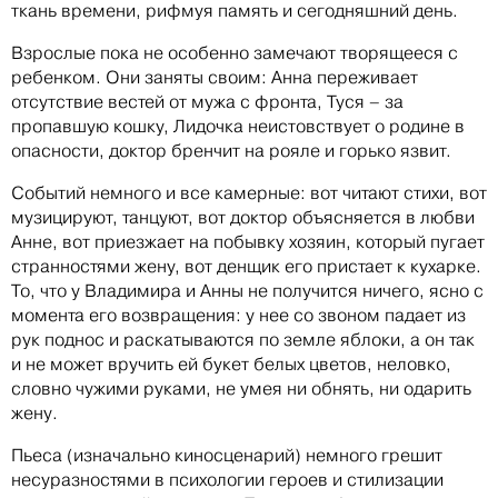
ткань времени, рифмуя память и сегодняшний день.
Взрослые пока не особенно замечают творящееся с
ребенком. Они заняты своим: Анна переживает
отсутствие вестей от мужа с фронта, Туся – за
пропавшую кошку, Лидочка неистовствует о родине в
опасности, доктор бренчит на рояле и горько язвит.
Событий немного и все камерные: вот читают стихи, вот
музицируют, танцуют, вот доктор объясняется в любви
Анне, вот приезжает на побывку хозяин, который пугает
странностями жену, вот денщик его пристает к кухарке.
То, что у Владимира и Анны не получится ничего, ясно с
момента его возвращения: у нее со звоном падает из
рук поднос и раскатываются по земле яблоки, а он так
и не может вручить ей букет белых цветов, неловко,
словно чужими руками, не умея ни обнять, ни одарить
жену.
Пьеса (изначально киносценарий) немного грешит
несуразностями в психологии героев и стилизации