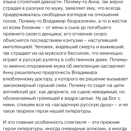
языка столетней давности. Почему-то Анна, так верно
страдая в разлуке по мужу, заявляет ему, что всегда
придерживалась свободных взглядов на отношения
полов. Почему-то Владимир безразличен, а то и жесток
ко всем близким – от жены и сына до погибшего
прежнего своего денщика; его отчаяние скоро
объяснится последствием контузии – наступившей
импотенцией. Человек, видевший смерть и выживший,
так страдает из-за мужского бессилия, что еженощно
играет в русскую рулетку в собственном доме. Почему-
то именно откровение мужа об импотенции заставляет
Анну решительно предпочесть Владимира
влюбленному доктору, у которого ее решение вызывает
закономерный горький смех. Почему-то сидит на цепи
английский дог, как дворняга, на сцене невидимый, но
обозначаемый гремящей в ведре цепью. Ну да Бог с
ними, спишем все на «загадочную русскую душу» – и не
такое творили герои нашей литературы.
И это главная особенность спектакля – эти прежние
герои литературы, иногда очевидные аллюзии, а иногда