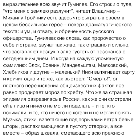
выразительнее всех звучит Гумилев. Его строки о пуле,
“что меня с землею разлучит”, читает Владимир –
Михаилу Тройнику есть здесь что сыграть в своем в
целом бессильном герое – поверх драматургического
текста: и ум, и отвагу, и обреченность русского
офицерства. Гумилевские слова, как пророчество о
себе и стране, звучат так живо, так страшно и сильно,
что заставляют воздух в зале густеть от резонанса с
сегодняшним днем. И когда на каждую упомянутую
фамилию: Блок, Есенин, Мандельштам, Маяковский,
Хлебников и другие – маленький Ники вытягивает карту
и кричит одно и то же, как выстрел: “Смерть!”, от
плотного перечисления общеизвестных фактов все
равно продирает мороз по хребту. Что же за страшная
эпидемия разразилась в России, как же они смотрели
ей в лицо и ничего не могли поделать – и те, кто
понимали, и те, кто ничего не хотели и не могли понять.
Музыка, стихи, взлетающие под порывами ветра белые
шторы, распахивающиеся в пустоту створки, а все
вместе – образ шквала, сметающего всю прежнюю