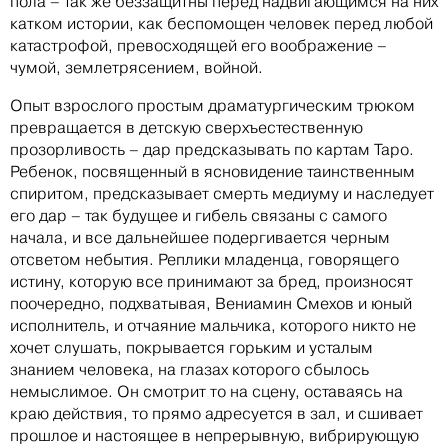
пола – так же беззащитны перед надвигающимся на них
катком истории, как беспомощен человек перед любой
катастрофой, превосходящей его воображение –
чумой, землетрясением, войной.
Опыт взрослого простым драматургическим трюком
превращается в детскую сверхъестественную
прозорливость – дар предсказывать по картам Таро.
Ребенок, посвященный в ясновидение таинственным
спиритом, предсказывает смерть медиуму и наследует
его дар – так будущее и гибель связаны с самого
начала, и все дальнейшее подергивается черным
отсветом небытия. Реплики младенца, говорящего
истину, которую все принимают за бред, произносят
поочередно, подхватывая, Вениамин Смехов и юный
исполнитель, и отчаяние мальчика, которого никто не
хочет слушать, покрывается горьким и усталым
знанием человека, на глазах которого сбылось
немыслимое. Он смотрит то на сцену, оставаясь на
краю действия, то прямо адресуется в зал, и сшивает
прошлое и настоящее в непрерывную, вибрирующую