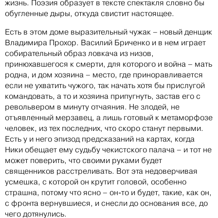
жизнь. Поэзия образует в тексте спектакля словно бы
обугленные дыры, откуда свистит настоящее.
Есть в этом доме выразительный чужак – новый денщик
Владимира Прохор. Василий Бриченко и в нем играет
собирательный образ ловкача из низов,
принюхавшегося к смерти, для которого и война – мать
родна, и дом хозяина – место, где приноравливается
если не ухватить чужого, так начать хотя бы прислугой
командовать, а то и хозяина припугнуть, застав его с
револьвером в минуту отчаяния. Не злодей, не
отъявленный мерзавец, а лишь готовый к метаморфозе
человек, из тех последних, что скоро станут первыми.
Есть у и него эпизод предсказаний на картах, когда
Ники обещает ему судьбу чекистского палача – и тот не
может поверить, что своими руками будет
священников расстреливать. Вот эта недоверчивая
усмешка, с которой он крутит головой, особенно
страшна, потому что ясно – он-то и будет, такие, как он,
с фронта вернувшиеся, и снесли до основания все, до
чего дотянулись.