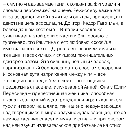
– смутно угадываемые тени, скользят за фигурами и
словами персонажей на сцене. Режиссеру важна эта
игра со зрительской памятью и опытом, приводящая в
действие цепь ассоциаций. Доктор Федор Гаврилыч, в
белом дачном костюме – Виталий Коваленко
схватывает в этой роли отчасти и благородного
тургеневского Ракитина с его любовью к хозяйке
имения, и чеховского Дорна с его знанием жизни и
женщин, и всех умных и слишком проницательных
докторов разом. Это сильный, цельный человек,
парализованный бесполезностью своего яснозрения.
И основная дуга напряжения между ним – все
знающим наперед и безнадежно пытающимся
предложить спасение, и лучезарной Анной. Она у Юлии
Пересильд – прелестнейшая женщина, способная
вызвать солнечный удар, рожденная играть кончиком
туфли и пером на шляпе, так наивно недоумевающая
над творящимся в мире безумием, так верящая, что ее
нежное касание спасет и мужа, и сына – и приговором
над ней звучит издевательское дребезжание на стихи