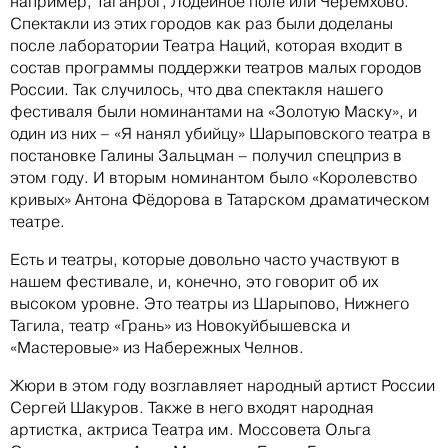
например, Таганрог, Лодейное поле или Черемхово.
Спектакли из этих городов как раз были доделаны
после лаборатории Театра Наций, которая входит в
состав программы поддержки театров малых городов
России. Так случилось, что два спектакля нашего
фестиваля были номинантами на «Золотую Маску», и
один из них – «Я нанял убийцу» Шарыповского театра в
постановке Галины Зальцман – получил спецприз в
этом году. И вторым номинантом было «Королевство
кривых» Антона Фёдорова в Татарском драматическом
театре.
Есть и театры, которые довольно часто участвуют в
нашем фестивале, и, конечно, это говорит об их
высоком уровне. Это театры из Шарыпово, Нижнего
Тагила, театр «Грань» из Новокуйбышевска и
«Мастеровые» из Набережных Челнов.
Жюри в этом году возглавляет народный артист России
Сергей Шакуров. Также в него входят народная
артистка, актриса Театра им. Моссовета Ольга