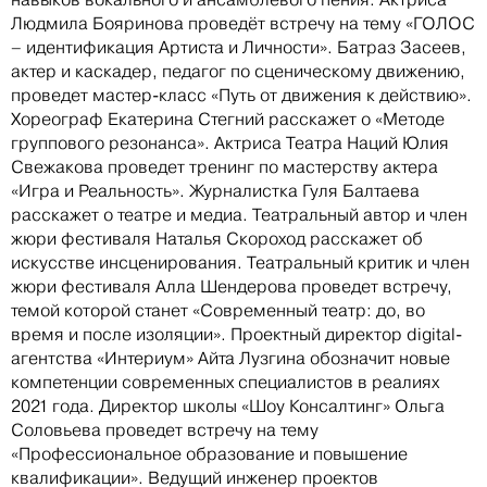
Людмила Бояринова проведёт встречу на тему «ГОЛОС
– идентификация Артиста и Личности». Батраз Засеев,
актер и каскадер, педагог по сценическому движению,
проведет мастер-класс «Путь от движения к действию».
Хореограф Екатерина Стегний расскажет о «Методе
группового резонанса». Актриса Театра Наций Юлия
Свежакова проведет тренинг по мастерству актера
«Игра и Реальность». Журналистка Гуля Балтаева
расскажет о театре и медиа. Театральный автор и член
жюри фестиваля Наталья Скороход расскажет об
искусстве инсценирования. Театральный критик и член
жюри фестиваля Алла Шендерова проведет встречу,
темой которой станет «Современный театр: до, во
время и после изоляции». Проектный директор digital-
агентства «Интериум» Айта Лузгина обозначит новые
компетенции современных специалистов в реалиях
2021 года. Директор школы «Шоу Консалтинг» Ольга
Соловьева проведет встречу на тему
«Профессиональное образование и повышение
квалификации». Ведущий инженер проектов