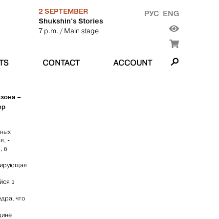
2 SEPTEMBER
РУС
ENG
Shukshin's Stories
7 p.m.
/ Main stage
TS
CONTACT
ACCOUNT
зона –
ер
жных
я, -
, в
ьсирующая
йся в
дра, что
дине