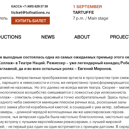
1 SEPTEMBER
КАССА
+7 (495) 629 37 39
TARTUFFE
ticket@tofnations.ru
7 p.m.
/ Main stage
тель
КУПИТЬ БИЛЕТ
UCTIONS
NEWS
ABOUT
PROJEC
е выходные состоялась одна из самых ожидаемых премьер этого се
 Коллаж» в Театре Наций. Режиссер – уже легендарный канадец Роб
аглавной, да и во всех остальных ролях – Евгений Миронов.
училось. Непрестанные преображения артиста в пространстве трех сме
а, парящего в невесомости и столь же непрестанно трансформирующегос
агией не назовешь. Но это далеко не всегда магия театра. Скорее – магия
хнологическое волшебство смешивается с ловкостью рук иллюзиониста.
Коллаж» - спектакль очень красивый и точно изобретательный. Здесь пул
ездного неба сменяется манящим плеском речных вод, роскошные залы
ого замка убогой корабельной каютой; а сошедший с ума актер, забивши
 камеры, - длинной чередой воплощенных им же шекспировских героев.
ронов, чья актерская судьба была настолько благосклонна, настолько ще
му встречу с лучшими европейскими режиссерами, с лучшей мировой
ей, - не первый раз один на один встречается с принцем датским. В сере