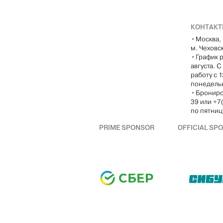
КОНТАК
•
Москва, 
м. Чеховс
•
График р
августа. 
работу с 
понедель
•
Брониро
39 или +7
по пятницу
PRIME SPONSOR
OFFICIAL SP