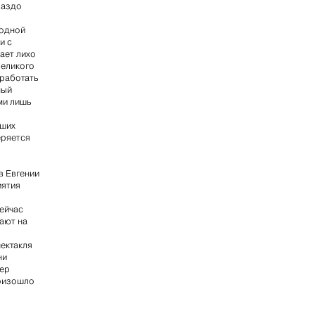
раздо
 одной
и с
ает лихо
великого
оработать
ный
ми лишь
аших
еряется
в Евгении
иятия
сейчас
пают на
пектакля
ни
сер
роизошло