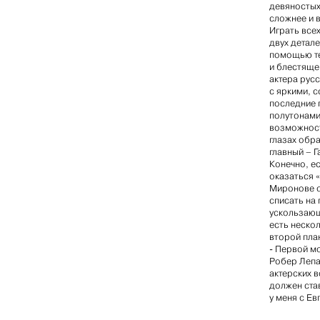
девяностых 
сложнее и 
Играть всех
двух детал
помощью те
и блестяще
актера рус
с яркими, 
последние 
полутонами
возможност
глазах обр
главный – Г
Конечно, е
оказаться 
Миронове о
списать на
ускользающ
есть нескол
второй план
- Первой м
Робер Лепаж
актерских 
должен став
у меня с Ев