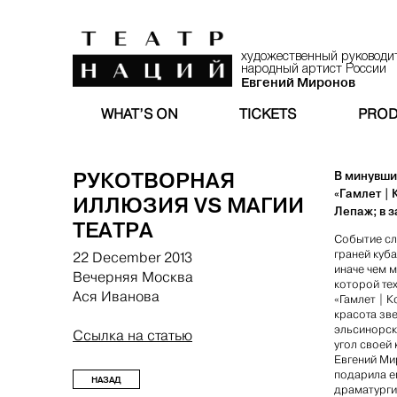
художественный руководи
народный артист России
Евгений Миронов
WHAT’S ON
TICKETS
PROD
РУКОТВОРНАЯ
В минувши
«Гамлет |
ИЛЛЮЗИЯ VS МАГИИ
Лепаж; в з
ТЕАТРА
Событие сл
граней куб
22 December 2013
иначе чем м
Вечерняя Москва
которой те
Ася Иванова
«Гамлет | 
красота зв
эльсинорск
Ссылка на статью
угол своей
Евгений Ми
подарила е
НАЗАД
драматурги