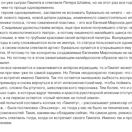
он уже сыграл Гамлета в спектакле Петера Штайна, но на этот раз все го
в чем-то проще одновременно.
 героев одновременно, заставляя их возникать буквально из ничего – из
ей: нового парика, новой детали одежды, измененного самостоятельно ил
хники голоса, точно схваченной пластики, - это все Евгений Миронов дел
. С видимым удовольствием актера, еще при жизни получившего статус «
ского психологического театра», а потому лишенного малейшего шанса п
сочными, в чем-то грубыми красками своей актерской палитры. Вынужден
годы в силу сложившегося если не амплуа, то статуса пользоваться одни
, в своем новом спектакле артист буквально купается в открывшихся ему
ях. И потому-то так колоритны создаваемые Евгением Мироновым на н
азы. Но потому-то в этом захватывающем калейдоскопе образов часто т
амлет.
сли все начинается и заканчивается актером играющим, то и Гамлет может
«ни при чем» уже по самой задумке. Но Лепаж неоднократно говорил, что 
н встретил именно Гамлета. Так что остается нынешнюю зыбкость воспр
 премьеру и снова вернуться в этот иллюзионистский мир, чтобы поймать
его, словно бы ртутного, шекспировского персонажа. Тем более, что и 
ько сцен, в которых вдруг техника и красота рукотворной иллюзии отсту
, а на первом остается «голый человек на голой земле».
оей попыткой составить коллаж по «Гамлету», - рассказывает режиссер с
, - была постановка «Эльсинор», но тогда у нас не было ни технических, 
возможностей. Таких, какими мы обладаем сейчас. На самом деле, режис
ить спектакль тогда, когда он встречает своего Гамлета. Именно так и п
гением.