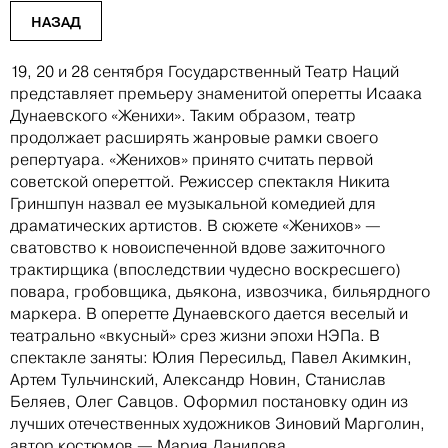
НАЗАД
19, 20 и 28 сентября Государственный Театр Наций
представляет премьеру знаменитой оперетты Исаака
Дунаевского «Женихи». Таким образом, театр
продолжает расширять жанровые рамки своего
репертуара. «Женихов» принято считать первой
советской опереттой. Режиссер спектакля Никита
Гриншпун назвал ее музыкальной комедией для
драматических артистов. В сюжете «Женихов» —
сватовство к новоиспеченной вдове зажиточного
трактирщика (впоследствии чудесно воскресшего)
повара, гробовщика, дьякона, извозчика, бильярдного
маркера. В оперетте Дунаевского дается веселый и
театрально «вкусный» срез жизни эпохи НЭПа. В
спектакле заняты: Юлия Пересильд, Павел Акимкин,
Артем Тульчинский, Александр Новин, Станислав
Беляев, Олег Савцов. Оформил постановку один из
лучших отечественных художников Зиновий Марголин,
автор костюмов — Мария Данилова.