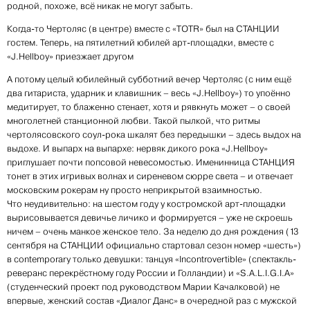
родной, похоже, всё никак не могут забыть.
Когда-то Чертоляс (в центре) вместе с «TOTR» был на СТАНЦИИ
гостем. Теперь, на пятилетний юбилей арт-площадки, вместе с
«J.Hellboy» приезжает другом
А потому целый юбилейный субботний вечер Чертоляс (с ним ещё
два гитариста, ударник и клавишник – весь «J.Hellboy») то упоённо
медитирует, то блаженно стенает, хотя и рявкнуть может – о своей
многолетней станционной любви. Такой пылкой, что ритмы
чертолясовского соул-рока шкалят без передышки – здесь выдох на
выдохе. И выпарх на выпархе: нервяк дикого рока «J.Hellboy»
приглушает почти попсовой невесомостью. Именинница СТАНЦИЯ
тонет в этих игривых волнах и сиреневом сюрре света – и отвечает
московским рокерам ну просто неприкрытой взаимностью.
Что неудивительно: на шестом году у костромской арт-площадки
вырисовывается девичье личико и формируется – уже не скроешь
ничем – очень манкое женское тело. За неделю до дня рождения (13
сентября на СТАНЦИИ официально стартовал сезон номер «шесть»)
в contemporary только девушки: танцуя «Incontrovertible» (спектакль-
реверанс перекрёстному году России и Голландии) и «S.A.L.I.G.I.A»
(студенческий проект под руководством Марии Качалковой) не
впервые, женский состав «Диалог Данс» в очередной раз с мужской