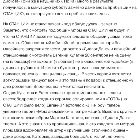
дискотек (они же в наушниках). Но как много в результате
получилось, в минувшую субботу заметно даже вновь прибывшим на
СТАНЦИЮ, не говоря уже о вечно пребывающих здесь.
На СТАНЦИИ не станут плясать под общую дудку – заметно.
Заметно, что смотреть под общим углом на СТАНЦИИ не будут. И
что на СТАНЦИИ даже не подумают слышать общими ушами, тоже
заметно. Общепринятый юбилейный церемониал игноря без
малейшего зазрения совести, директор «Диалог Данс» и важнейший
станционный смотритель Евгений Кулагин 20 сентября не на сцену
(на площадку) не выходит (выбегает) не в классической «двойке» (в
джинсах-рубашке). И вместо букетов-грамот-аплодисментов
получает, конечно... танцы-танцы-танцы. В честь первой пятилетки
арт-площадки танцуют все – и это главный подарок к станционному
дню рождения. Впрочем, если Чертоляса не считать.
Он для Кулагина и Естегнеева не просто мегаподарок – ещё и
сверхободрение: когда-то скромно солировавший в «TOTR» (на
СТАНЦИИ было дело) Евгений Чертоляс с «J.Hellboy» теперь
уверенно творит «Мою аномалию» в Театре Наций. Вместе с крупным
эстонским режиссёром Мартом Кангро и, конечно, «Диалог Данс»
творит. А это значит, что провинциальная, в сто квадратных метров,
площадка вдохновляет на штурм крупнейшей столичной сцены –
даже рокеров. Которые, завладев большой, о малой, но очень