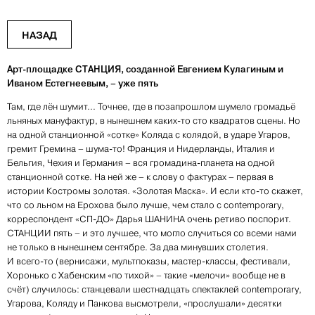
НАЗАД
Арт-площадке СТАНЦИЯ, созданной Евгением Кулагиным и
Иваном Естегнеевым, – уже пять
Там, где лён шумит... Точнее, где в позапрошлом шумело громадьё
льняных мануфактур, в нынешнем каких-то сто квадратов сцены. Но
на одной станционной «сотке» Коляда с колядой, в ударе Угаров,
гремит Гремина – шума-то! Франция и Нидерланды, Италия и
Бельгия, Чехия и Германия – вся громадина-планета на одной
станционной сотке. На ней же – к слову о фактурах – первая в
истории Костромы золотая. «Золотая Маска». И если кто-то скажет,
что со льном на Ерохова было лучше, чем стало с contemporary,
корреспондент «СП-ДО» Дарья ШАНИНА очень ретиво поспорит.
СТАНЦИИ пять – и это лучшее, что могло случиться со всеми нами
не только в нынешнем сентябре. За два минувших столетия.
И всего-то (вернисажи, мультпоказы, мастер-классы, фестивали,
Хоронько с Хабенским «по тихой» – такие «мелочи» вообще не в
счёт) случилось: станцевали шестнадцать спектаклей contemporary,
Угарова, Коляду и Панкова высмотрели, «прослушали» десятки