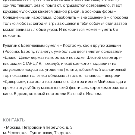
хрипло тявкают, резко прыгают, огрызаются остервенело. И вот
кружево чулок уже кажется рваной раной, а роскошь форм –
болезненными наростами. Обезболить – вне сомнений – способна
только любовь: сегодня вгрызающаяся в тебя собачья стая завтра
может зализать любые укусы. И покориться может – уметь бы
покорять.
Кулагин с Естегнеевым сумели – Кострому, как и других женщин
(Россию, Европу, планету), уже больше десятилетия основатели
«Диалог Данс» держат на коротком поводке. Шестой сезон арт-
площадки СТАНЦИЯ, пожалуй, и ещё кое-кого «подсадит» на
актуальное искусство: угощение (кстати, юбилейный станционный
торт оказался пальчики оближешь) только началось – впереди
«Диверсия», гастроли театрального Центра имени Мейерхольда и
прямо в эту субботу манхэттенский фестиваль короткометражного
кино. В доме, который построили Евгений с Иваном.
КОНТАКТЫ
•
Москва, Петровский переулок, д. 3
м. Чеховская, Пушкинская, Тверская