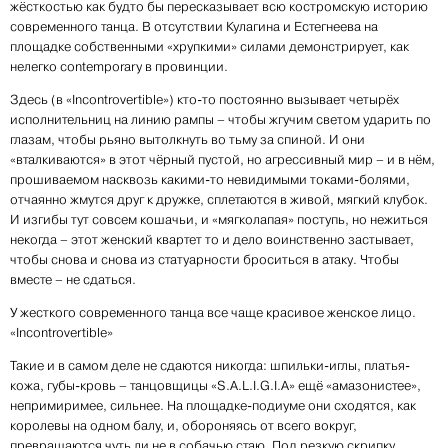
жёсткостью как будто бы пересказывает всю костромскую историю
современного танца. В отсутствии Кулагина и Естегнеева на
площадке собственными «хрупкими» силами демонстрирует, как
нелегко contemporary в провинции.
Здесь (в «Incontrovertible») кто-то постоянно вызывает четырёх
исполнительниц на линию рампы – чтобы жгучим светом ударить по
глазам, чтобы рьяно вытолкнуть во тьму за спиной. И они
«вталкиваются» в этот чёрный пустой, но агрессивный мир – и в нём,
прошиваемом насквозь какими-то невидимыми токами-болями,
отчаянно жмутся друг к дружке, сплетаются в живой, мягкий клубок.
И изгибы тут совсем кошачьи, и «мягколапая» поступь, но нежиться
некогда – этот женский квартет то и дело воинственно застывает,
чтобы снова и снова из статуарности броситься в атаку. Чтобы
вместе – не сдаться.
У жесткого современного танца все чаще красивое женское лицо.
«Incontrovertible»
Такие и в самом деле не сдаются никогда: шпильки-иглы, платья-
кожа, губы-кровь – танцовщицы «S.A.L.I.G.I.A» ещё «амазонистее»,
непримиримее, сильнее. На площадке-подиуме они сходятся, как
королевы на одном балу, и, обороняясь от всего вокруг,
превращаются чуть ли не в собачью стаю. Под резкую скрипку