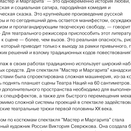
Мастер и Маргарита" — это одновременно история любви,
ская и социальная сатира, пародийная комедия и
ческая сказка. Это крупнейшее произведение русской
ры и по сегодняшний день остается манифестом, осужда
зм и пропагандирующим творческую свободу, — говорит
 Для театрального режиссера приспособить этот литерат
 к сцене — более, чем вызов. Это реальная опасность, ри
 который приводит только к выходу за рамки привычного, 
ких решений и взлому традиционных кодов повествования
паж в своих работах традиционно использует широкий на
ых средств. Для спектакля "Мастер и Маргарита" канадск
стами была спроектирована сложная машинерия, из-за к
 поднять планшет сцены Театра Наций на 60 сантиметров.
 дополнительного пространства необходимо для выполне
х спецэффектов, а также для быстрого перемещения мех
омимо сложной системы проекций в спектакле задейство
ские театральные трюки первой половины XX века.
ом по костюмам спектакля "Мастер и Маргарита" стала
ный художник России Виктория Севрюкова. Она создала 