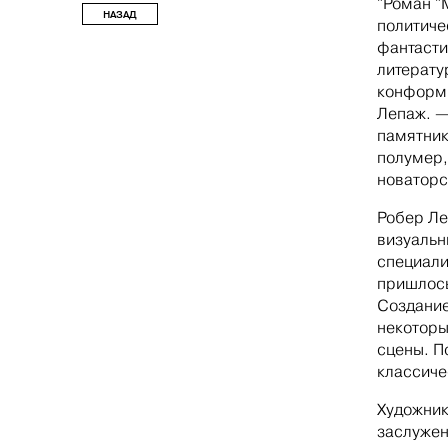
"Роман "
НАЗАД
политиче
фантасти
литерату
конформи
Лепаж. —
памятник
полумер,
новаторс
Робер Ле
визуальн
специали
пришлось
Создание
некоторы
сцены. П
классиче
Художник
заслужен