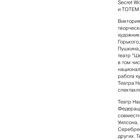
Secret Wo
и TOTEM
Виктория
творческ
художник
Горького,
Пушкина,
театр "Ш
в том чи
национал
работа х
Театра Н
спектакл
Театр На
Федераци
совместн
Уилсона,
Серебрен
других. 