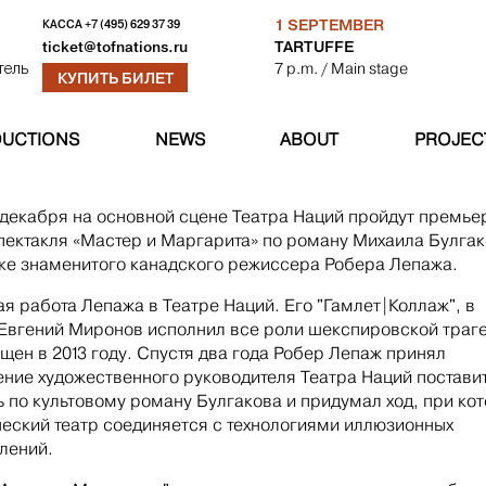
1 SEPTEMBER
КАССА
+7 (495) 629 37 39
TARTUFFE
ticket@tofnations.ru
7 p.m.
/ Main stage
тель
КУПИТЬ БИЛЕТ
UCTIONS
NEWS
ABOUT
PROJEC
1 декабря на основной сцене Театра Наций пройдут премь
пектакля «Мастер и Маргарита» по роману Михаила Булгак
ке знаменитого канадского режиссера Робера Лепажа.
ая работа Лепажа в Театре Наций. Его "Гамлет|Коллаж", в
Евгений Миронов исполнил все роли шекспировской траге
щен в 2013 году. Спустя два года Робер Лепаж принял
ние художественного руководителя Театра Наций постави
ь по культовому роману Булгакова и придумал ход, при ко
еский театр соединяется с технологиями иллюзионных
лений.