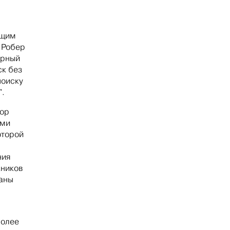
ющим
 Робер
урный
ск без
поиску
".
бор
ими
оторой
ния
аников
ваны
более