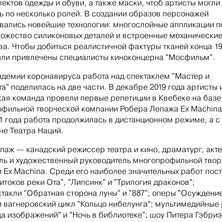
лектов одежды и обуви, а также маски, чтоб артисты могли
ь по несколько ролей. В создании образов персонажей
вались новейшие технологии: многослойные аппликации п
ножество силиконовых деталей и встроенные механически
ва. Чтобы добиться реалистичной фактуры тканей конца 19
ыли привлечены специалисты киноконцерна "Мосфильм".
ндемии коронавируса работа над спектаклем "Мастер и
а" поделилась на две части. В декабре 2019 года артисты 
кая команда провели первые репетиции в Квебеке на базе
фильной творческой компании Робера Лепажа Ex Machina
1 года работа продолжилась в дистанционном режиме, а с
не Театра Наций.
паж — канадский режиссер театра и кино, драматург, акте
ль и художественный руководитель многопрофильной твор
 Ex Machina. Среди его наиболее значительных работ пос
итоков реки Ота", "Липсинк" и "Трилогия драконов";
такли "Обратная сторона луны" и "887"; оперы "Осуждени
и вагнеровский цикл "Кольцо нибелунга"; мультимедийные
а изображений" и "Ночь в библиотеке"; шоу Питера Гэбриэ