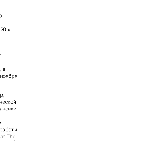
о
е
20-х
и
, в
 ноября
р,
ческой
тановки
е
 работы
ла The