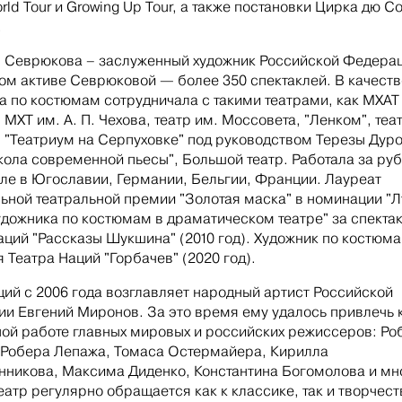
rld Tour и Growing Up Tour, а также постановки Цирка дю С
.
 Севрюкова – заслуженный художник Российской Федерац
ом активе Севрюковой — более 350 спектаклей. В качеств
а по костюмам сотрудничала с такими театрами, как МХАТ
 МХТ им. А. П. Чехова, театр им. Моссовета, "Ленком", теа
 "Театриум на Серпуховке" под руководством Терезы Дуро
кола современной пьесы", Большой театр. Работала за ру
сле в Югославии, Германии, Бельгии, Франции. Лауреат
ьной театральной премии "Золотая маска" в номинации "
удожника по костюмам в драматическом театре" за спекта
аций "Рассказы Шукшина" (2010 год). Художник по костюм
я Театра Наций "Горбачев" (2020 год).
ций с 2006 года возглавляет народный артист Российской
и Евгений Миронов. За это время ему удалось привлечь 
ой работе главных мировых и российских режиссеров: Ро
 Робера Лепажа, Томаса Остермайера, Кирилла
никова, Максима Диденко, Константина Богомолова и мн
Театр регулярно обращается как к классике, так и творчест