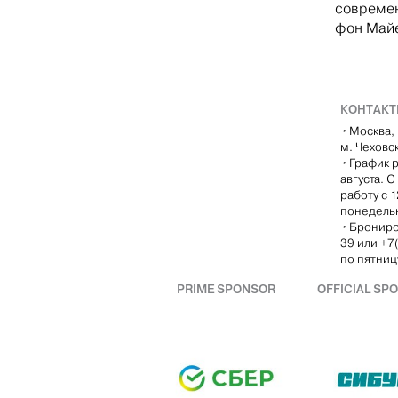
современ
фон Майе
КОНТАК
•
Москва, 
м. Чеховс
•
График р
августа. 
работу с 
понедель
•
Брониро
39 или +7
по пятницу
PRIME SPONSOR
OFFICIAL SP