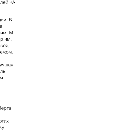
олей KÀ
ии. В
е
 им. М.
тр им.
вой,
бежом,
Лучшая
кль
ам
к
берта
огих
ву