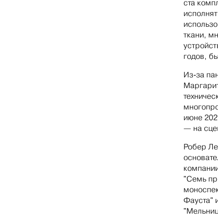
ста комп
исполнят
использо
ткани, м
устройст
годов, б
Из-за па
Маргарит
техничес
многопро
июне 202
— на сце
Робер Ле
основате
компании
"Семь пр
моноспек
Фауста" 
"Мельниц