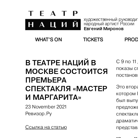
художественный руководи
народный артист России
Евгений Миронов
WHAT’S ON
TICKETS
PROD
В ТЕАТРЕ НАЦИЙ В
С 9 по 1
показы с
МОСКВЕ СОСТОИТСЯ
постанов
ПРЕМЬЕРА
СПЕКТАКЛЯ «МАСТЕР
Это втор
котором 
И МАРГАРИТА»
был выпу
23 November 2021
предложе
Ревизор.Ру
спектакл
драматич
Ссылка на статью
представ