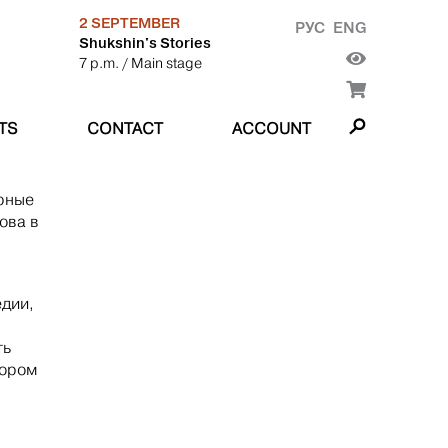
2 SEPTEMBER
РУС
ENG
Shukshin's Stories
7 p.m.
/ Main stage
TS
CONTACT
ACCOUNT
ерные
ова в
дии,
ть
тором