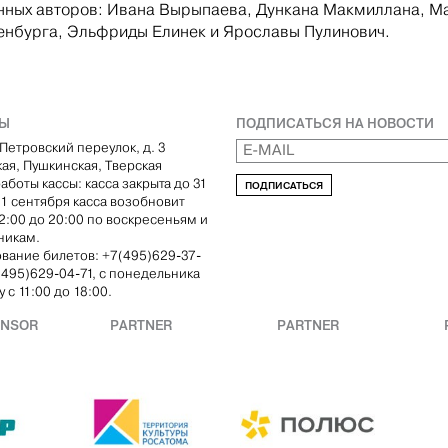
ных авторов: Ивана Вырыпаева, Дункана Макмиллана, М
нбурга, Эльфриды Елинек и Ярославы Пулинович.
ТЫ
ПОДПИСАТЬСЯ НА НОВОСТИ
Петровский переулок, д. 3
кая, Пушкинская, Тверская
аботы кассы: касса закрыта до 31
ПОДПИСАТЬСЯ
С 1 сентября касса возобновит
12:00 до 20:00 по воскресеньям и
никам.
вание билетов: +7(495)629-37-
(495)629-04-71, с понедельника
 с 11:00 до 18:00.
ONSOR
PARTNER
PARTNER