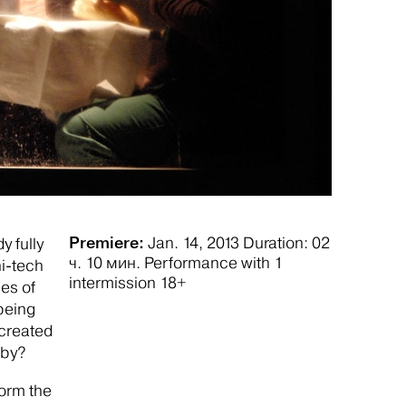
Premiere:
Jan. 14, 2013
Duration: 02
y fully
ч. 10 мин.
Performance with 1
i-tech
intermission
18+
ies of
 being
 created
 by?
form the