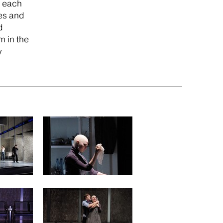
e each
res and
d
m in the
y