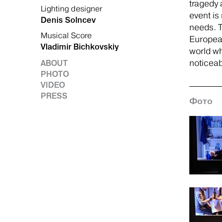
tragedy 
Lighting designer
event is
Denis Solncev
needs. T
Musical Score
European
Vladimir Bichkovskiy
world wh
noticeab
ABOUT
PHOTO
VIDEO
PRESS
Фото