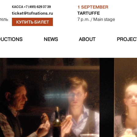
1 SEPTEMBER
КАССА
+7 (495) 629 37 39
TARTUFFE
ticket@tofnations.ru
7 p.m.
/ Main stage
тель
КУПИТЬ БИЛЕТ
UCTIONS
NEWS
ABOUT
PROJEC