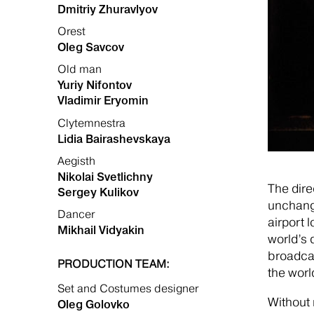
Dmitriy Zhuravlyov
Orest
Oleg Savcov
Old man
Yuriy Nifontov
Vladimir Eryomin
Clytemnestra
Lidia Bairashevskaya
Aegisth
Nikolai Svetlichny
The dire
Sergey Kulikov
unchange
Dancer
airport 
Mikhail Vidyakin
world’s 
broadcas
PRODUCTION TEAM:
the worl
Set and Costumes designer
Without 
Oleg Golovko