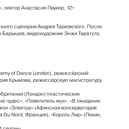
, лектор Анастасия Паукер, 12+
ного сценария Андрея Тарковского. После
н Барышев, видеохудожник Энжи Таратута,
emy of Dance London), режиссёрский
трия Крымова, режиссёрскую магистратуру
обритании (Лондон) пластические
ане чудес», «Повелитель мух», «В ожидании
такли «Электра» (Афинская консерватория
а Du Nord, Франция), «Король Лир» (Пекин,
11 сезоны.