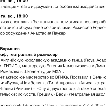
та, вс., 16:00
 лекция «Театр и документ: способы взаимодействия»
та, вс., 18:00
скиза спектакля «Гофманиана» по мотивам незавершён
состоится обсуждение со зрителями. Режиссёр Родио
ор обсуждения Анастасия Паукер
 Барышев
аф, театральный режиссёр
 Английскую королевскую академию танца (Royal Acad
ет ГИТИСа, мастерскую Евгения Каменьковича и Дми
 Рыжакова в Школе-студии МХАТ.
ёт актёрское мастерство во ВГИКе. Поставил в Велик
и: «Буря», «Цимбелин», «Тит Андроник», «Алиса в стр
 Италии (Римини) – «Слуга двух господ», а также спек
ельских искусств, Греция), «Бесы» (театральная школ
хореограф TV-проекта “Танцы со звёздами” 7, 8, 10 и 