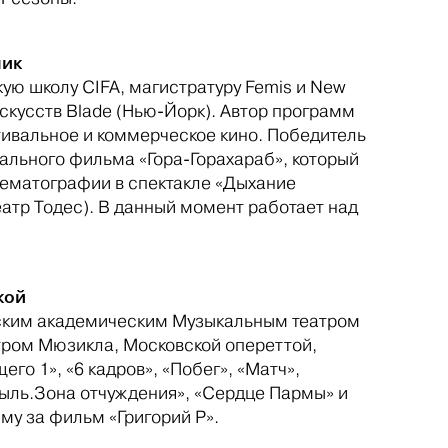
ник
ую школу CIFA, магистратуру Femis и New
скусств Blade (Нью-Йорк). Автор программ
тивальное и коммерческое кино. Победитель
льного фильма «Гора-Горахараб», который
нематографии в спектакле «Дыхание
еатр Тодес). В данный момент работает над
кой
вским академическим Музыкальным театром
тром Мюзикла, Московской опереттой,
го 1», «6 кадров», «Побег», «Матч»,
быль.Зона отчуждения», «Сердце Пармы» и
му за фильм «Григорий Р».