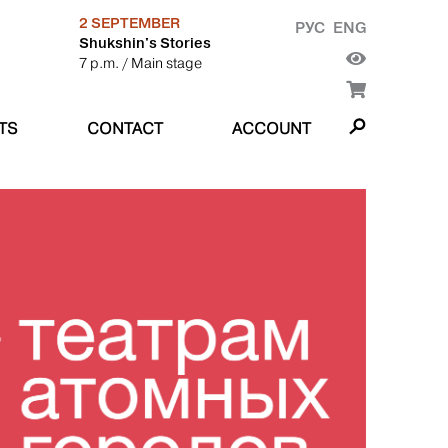
2 SEPTEMBER
РУС
ENG
Shukshin's Stories
7 p.m.
/ Main stage
TS
CONTACT
ACCOUNT