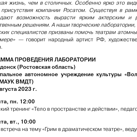
кая жизнь, чем в столичных. Особенно ярко это вид
 присутствия компании
Росатом
. Существуя в рам
 дают возможность вырасти ярким акт
ерским и 
твенным решениям. А наши творческие лаборатории, 
ских специалистов призваны помочь театрам атомны
 мере» —
говорит народный артист РФ, художеств
.
АММА ПРОВЕДЕНИЯ ЛАБОРАТОРИИ
одонск (Ростовская область)
пальное автономное учреждение культуры «Во
(МАУК ВМДТ)
вгуста 2023 г.
та, пн. 12:00
кий тренинг «Тело в пространстве и действии», педа
та, вт., 10:00
 встреча на тему «Грим в драматическом театре», вед