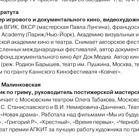
ратута
р игрового и документального кино, видеохудож
а ВГИК, ВКСР (мастерская Павла Лунгина), французск
lm Academy (Париж/Нью-Йорк), Академию визуальных и
кой академии кино и театра. Снимает авторское фес
сленных международных фестивалей, автор документа
 фонд документального кино Арт Док Медиа. Автор ки
(реж. Родион Барышев, театр им. Пушкина, Москва, т
 по гранту Каннского Кинофестиваля «Ковчег».
 Малинковская
к по гриму, руководитель постижерской мастерс
ичает с Московским театром Олега Табакова, Моско
.С. Станиславского и В.И. Немировича-Данченко, Теа
«Новая драма». Работала над фильмами «Мы из будуще
», «Григорий Р», «Крестный», «Время первых», «Черно
реат премии АПКИТ за лучшую работу художника по гри