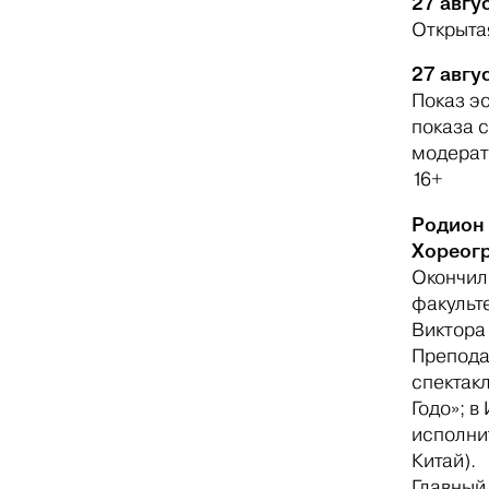
27 авгус
Открытая
27 авгус
Показ э
показа 
модерат
16+
Родион
Хореогр
Окончил
факульт
Виктора
Препода
спектакл
Годо»; в
исполнит
Китай).
Главный 