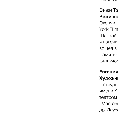
Энжи Та
Режиссе
Окончил
York Fi
Шанхайс
многочи
вошел в
Памяти» 
фильмом
Евгения
Художни
Сотрудн
имени К
театром 
«Мосгаз
др. Лау