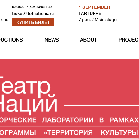
1 SEPTEMBER
КАССА
+7 (495) 629 37 39
TARTUFFE
ticket@tofnations.ru
7 p.m.
/ Main stage
тель
КУПИТЬ БИЛЕТ
UCTIONS
NEWS
ABOUT
PROJEC