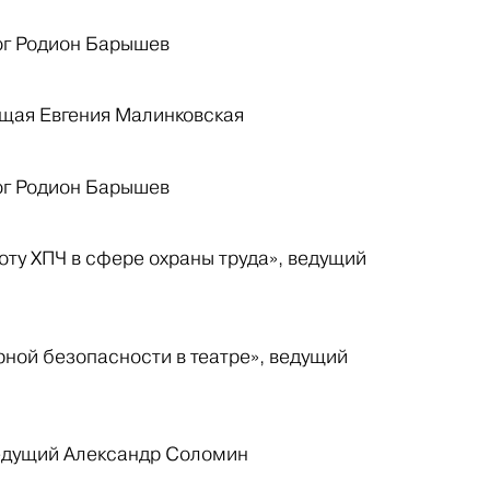
гог Родион Барышев
ущая Евгения Малинковская
гог Родион Барышев
ту ХПЧ в сфере охраны труда», ведущий
рной безопасности в театре», ведущий
ведущий Александр Соломин