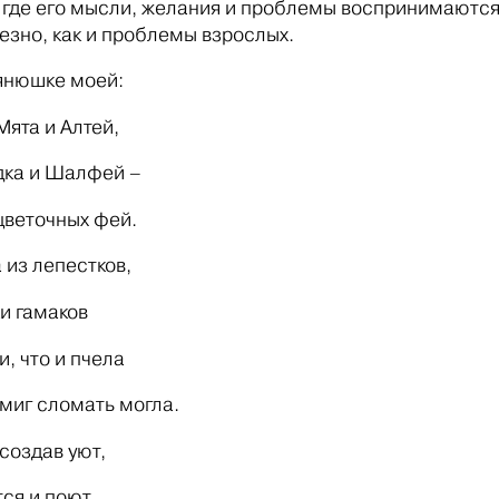
 где его мысли, желания и проблемы воспринимаются
езно, как и проблемы взрослых.
янюшке моей:
Мята и Алтей,
дка и Шалфей –
цветочных фей.
 из лепестков,
и гамаков
и, что и пчела
 миг сломать могла.
 создав уют,
ся и поют.