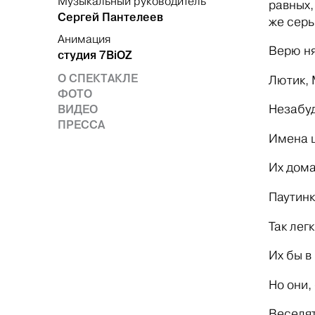
Музыкальный руководитель
равных,
Сергей Пантелеев
же серь
Анимация
Верю н
студия 7BiOZ
О СПЕКТАКЛЕ
Лютик, 
ФОТО
ВИДЕО
Незабу
ПРЕССА
Имена 
Их дома
Паутинк
Так легк
Их бы в
Но они,
Веселят