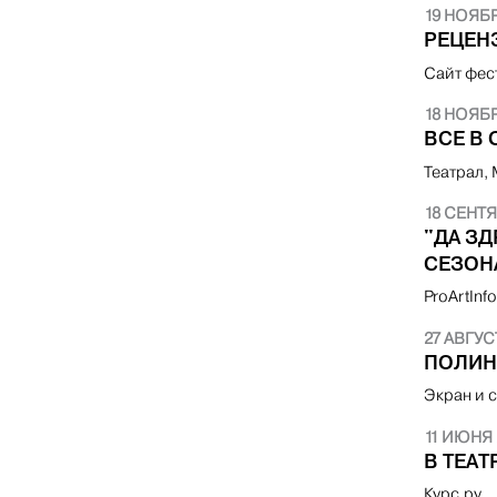
19 НОЯБР
РЕЦЕНЗ
Сайт фес
18 НОЯБР
ВСЕ В 
Театрал,
18 СЕНТЯ
"ДА З
СЕЗОН
ProArtInf
27 АВГУС
ПОЛИН
Экран и 
11 ИЮНЯ 
В ТЕА
Курс.ру