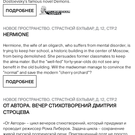
Dostoevsky's famous novel Demons.
ПОДРОБНЕЕ
НОВОЕ ПРОСТРАНСТВО. СТРАСТНОЙ БУЛЬВАР, Д.12, СТР.2
HERMIONE
Hermione, the wife of an oligarch, who suffers from mental disorder, is
trying to keep her school, a historic building in the center of Moscow,
from being demolished. She persuades former classmates to keep
the alma mater. But the "well-fed" forty-year-olds do not see any
benefit in the old building. Will the madwoman manage to convince the
"normal" and save the modern "cherry orchard"?
ПОДРОБНЕЕ
НОВОЕ ПРОСТРАНСТВО. СТРАСТНОЙ БУЛЬВАР, Д.12, СТР.2
ОТ АВТОРА. ВЕЧЕР СТИХОТВОРЕНИЙ ДМИТРИЯ
СТРОЦЕВА
«От Автора» – цикл вечеров стихотворений, который придумал и
проводит режиссер Рома Либеров. Задача цикла – сохранение
живой русской поэтической речи. Приглашенный поэт не просто