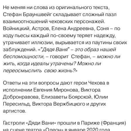
Не меняя ни слова из оригинального текста,
Стефан Брауншвейг складывает сложный пазл
взаимоотношений чеховских персонажей.
Войницкий, Астров, Елена Андреевна, Соня – по
ходу пьесы каждый по-своему теряет надежду,
утрачивает иллюзии, вырывается из паутины своих
заблуждений. «
ˮДядя Ваняˮ – это образ нашей
беспомощности
, – говорит Стефан, –
можно ли
жить, когда идеалы утрачены? Можно ли
переосмыслить свою жизнь?
»
Ответы на эти вопросы дают герои Чехова в
исполнении Евгения Миронова, Виктора
Добронравова, Елизаветы Боярской, Юлии
Пересильд, Виктора Вержбицкого и других
артистов.
Гастроли «Дяди Вани» прошли в Париже (Франция)
на сцене театра «Одеон» в январе 2020 года.